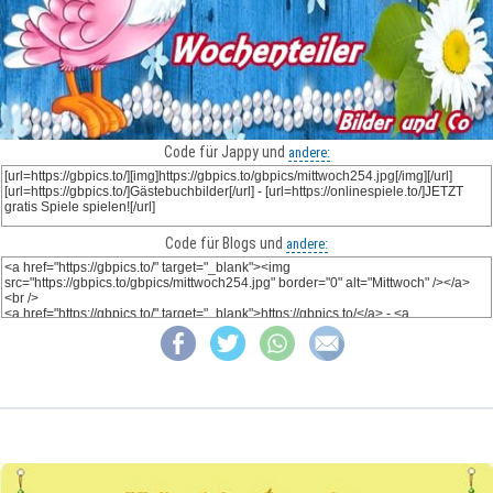
Code für Jappy und
andere:
Code für Blogs und
andere: