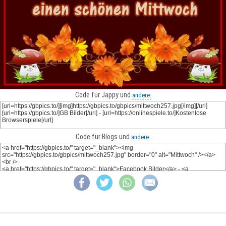
Code für Jappy und
andere:
Code für Blogs und
andere: