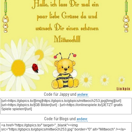
Code für Jappy und
andere:
Code für Blogs und
andere: