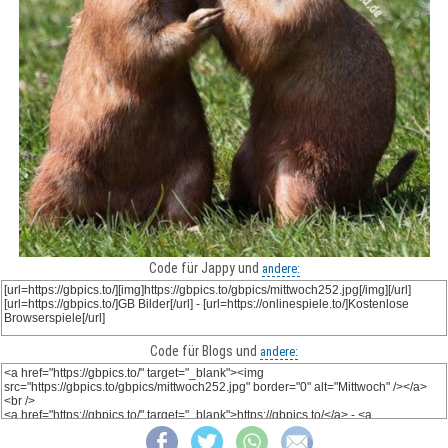
Code für Jappy und
andere:
Code für Blogs und
andere: