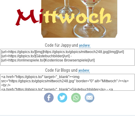
Code für Jappy und
andere:
Code für Blogs und
andere: