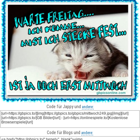
Code für Jappy und
andere:
Code für Blogs und
andere: