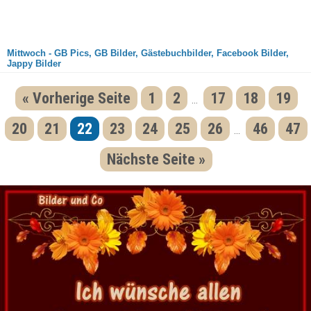
Mittwoch - GB Pics, GB Bilder, Gästebuchbilder, Facebook Bilder,
Jappy Bilder
« Vorherige Seite
1
2
17
18
19
...
20
21
22
23
24
25
26
46
47
...
Nächste Seite »