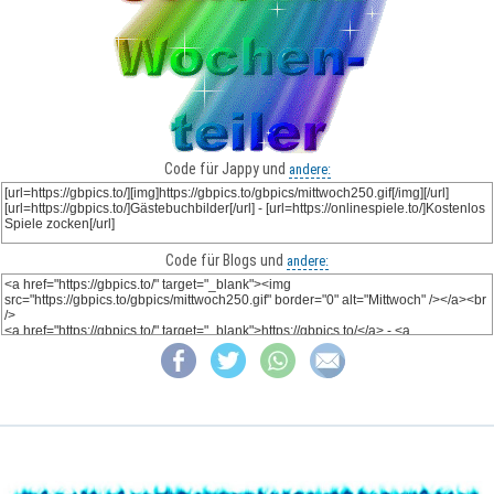
Code für Jappy und
andere:
Code für Blogs und
andere: