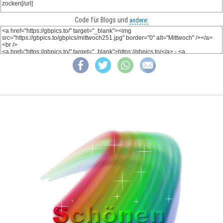
Code für Blogs und
andere: