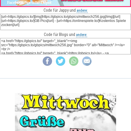
Code für Jappy und
andere:
Code für Blogs und
andere: