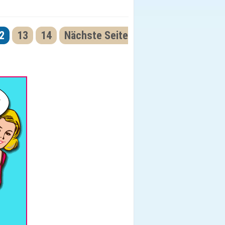
2
13
14
Nächste Seite