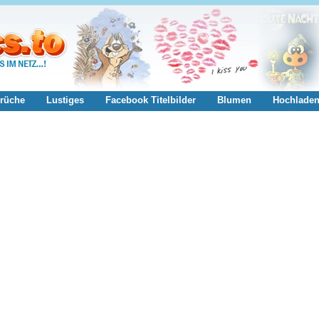
rüche
Lustiges
Facebook Titelbilder
Blumen
Hochlade