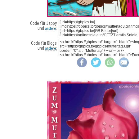
Code für Jappy
und
andere:
Code für Blogs
und
andere: