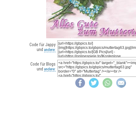
Code für Jappy
und
andere:
Code für Blogs
und
andere: