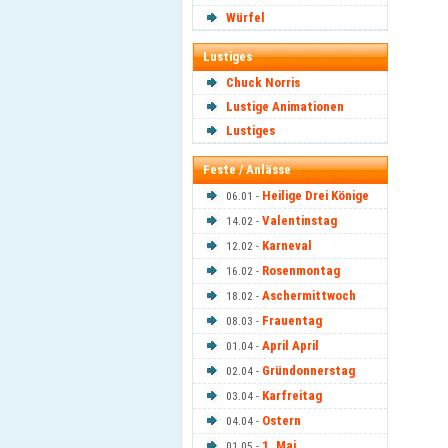
Würfel
Lustiges
Chuck Norris
Lustige Animationen
Lustiges
Feste / Anlässe
Heilige Drei Könige
06.01 -
Valentinstag
14.02 -
Karneval
12.02 -
Rosenmontag
16.02 -
Aschermittwoch
18.02 -
Frauentag
08.03 -
April April
01.04 -
Gründonnerstag
02.04 -
Karfreitag
03.04 -
Ostern
04.04 -
1. Mai
01.05 -