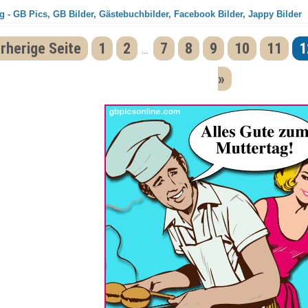
g - GB Pics, GB Bilder, Gästebuchbilder, Facebook Bilder, Jappy Bilder
rherige Seite
1
2
7
8
9
10
11
1
...
»