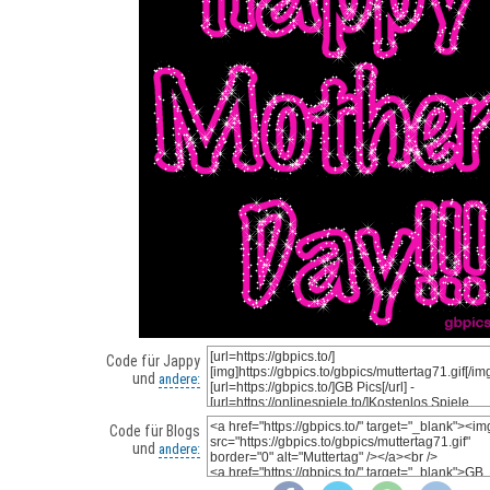
Code für Jappy
und
andere:
Code für Blogs
und
andere: