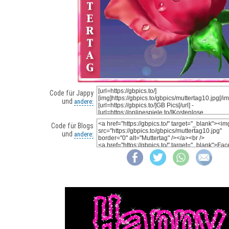
Code für Jappy
und
andere:
Code für Blogs
und
andere: