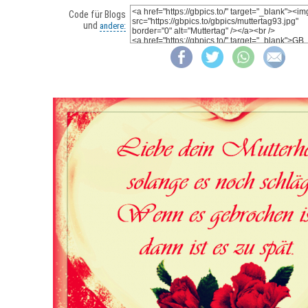
Code für Blogs
und
andere: