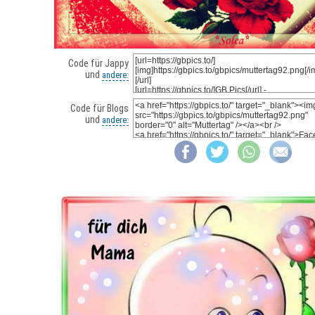
Code für Jappy
und
andere:
Code für Blogs
und
andere: