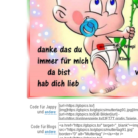
Code für Jappy
und
andere:
Code für Blogs
und
andere: