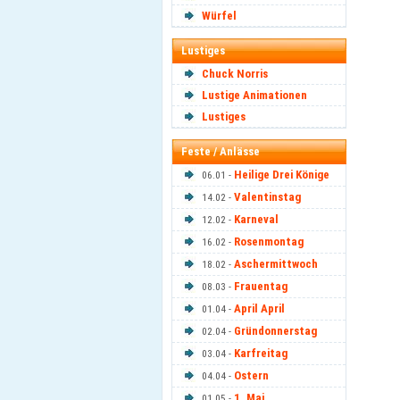
Würfel
Lustiges
Chuck Norris
Lustige Animationen
Lustiges
Feste / Anlässe
Heilige Drei Könige
06.01 -
Valentinstag
14.02 -
Karneval
12.02 -
Rosenmontag
16.02 -
Aschermittwoch
18.02 -
Frauentag
08.03 -
April April
01.04 -
Gründonnerstag
02.04 -
Karfreitag
03.04 -
Ostern
04.04 -
1. Mai
01.05 -