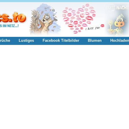
rüche
Lustiges
Facebook Titelbilder
Blumen
Hochlade