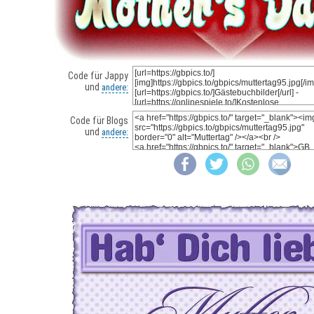
Code für Jappy
und
andere:
Code für Blogs
und
andere: