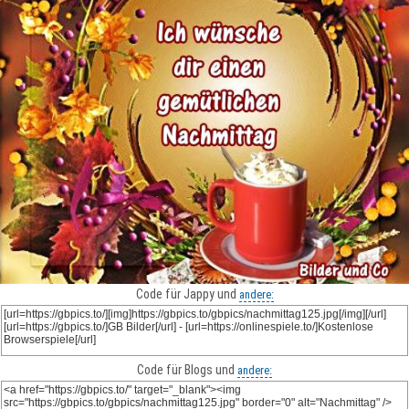
Code für Jappy und
andere:
Code für Blogs und
andere: