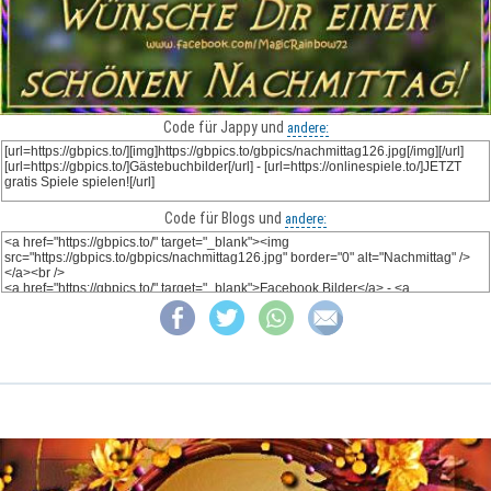
Code für Jappy und
andere:
Code für Blogs und
andere: