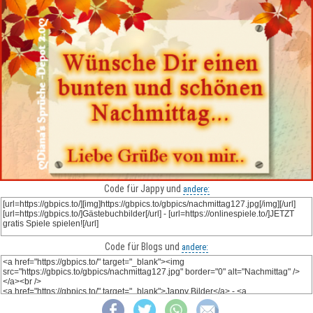
Code für Jappy und
andere:
Code für Blogs und
andere: