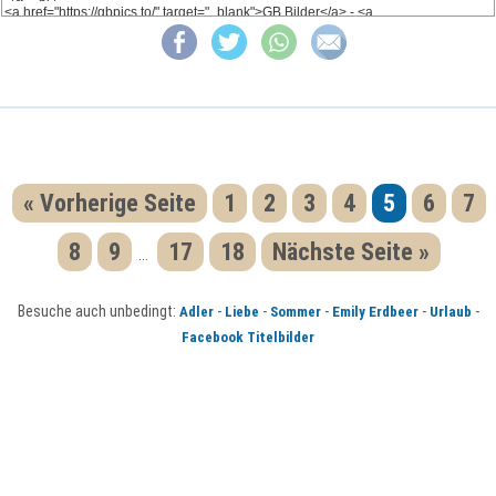
« Vorherige Seite
1
2
3
4
5
6
7
8
9
17
18
Nächste Seite »
...
Besuche auch unbedingt:
-
-
-
-
-
Adler
Liebe
Sommer
Emily Erdbeer
Urlaub
Facebook Titelbilder