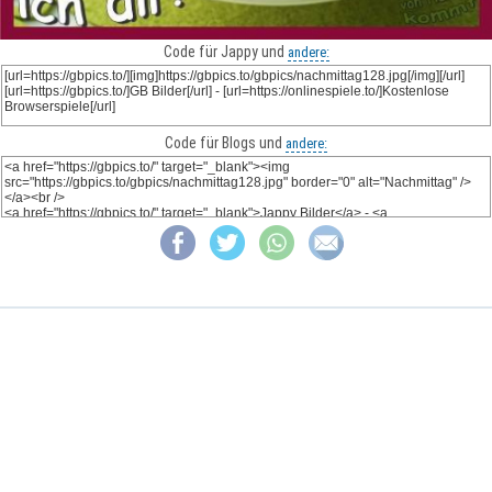
Code für Jappy und
andere:
Code für Blogs und
andere: