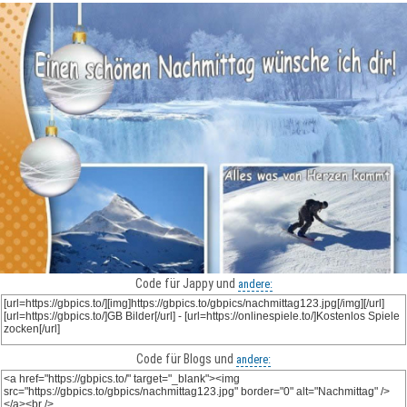
Code für Jappy und
andere:
Code für Blogs und
andere: