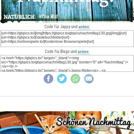
Code für Jappy und
andere:
Code für Blogs und
andere: