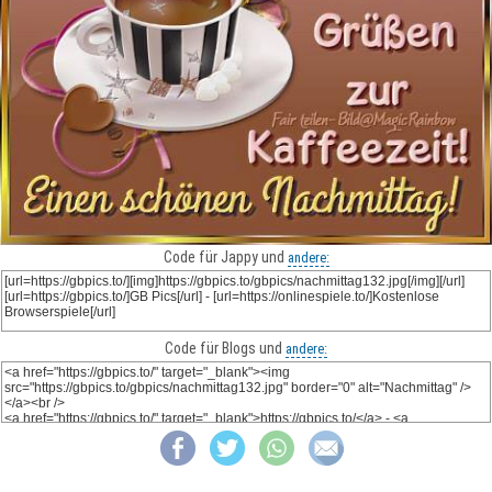
Code für Jappy und
andere:
Code für Blogs und
andere: