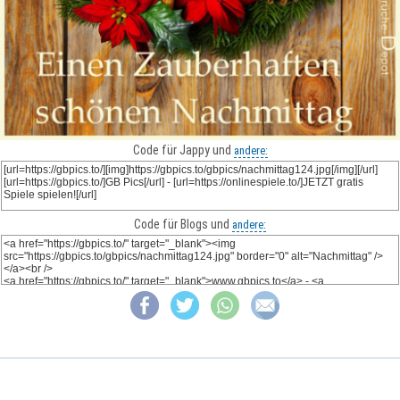
Code für Jappy und
andere:
Code für Blogs und
andere: