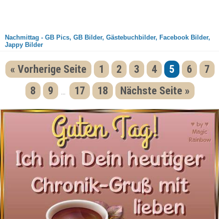
Nachmittag - GB Pics, GB Bilder, Gästebuchbilder, Facebook Bilder,
Jappy Bilder
« Vorherige Seite
1
2
3
4
5
6
7
8
9
17
18
Nächste Seite »
...