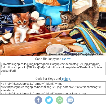
Code für Jappy und
andere:
Code für Blogs und
andere: