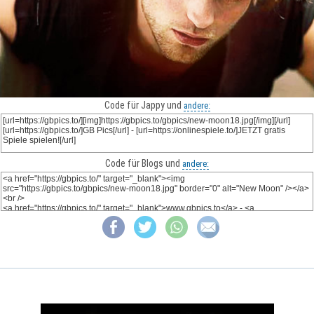
Code für Jappy und
andere:
Code für Blogs und
andere: