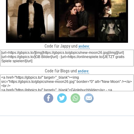
Code für Jappy und
andere:
Code für Blogs und
andere: