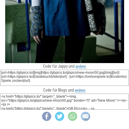
Code für Jappy und
andere:
Code für Blogs und
andere: