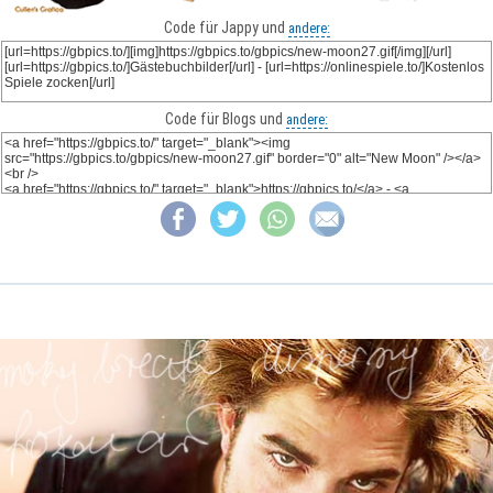
Code für Jappy und
andere:
Code für Blogs und
andere: