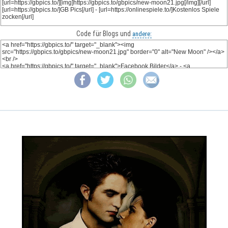
Code für Blogs und
andere: