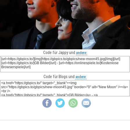
Code für Jappy und
andere:
Code für Blogs und
andere: