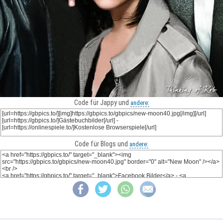
Code für Jappy und
andere:
Code für Blogs und
andere: