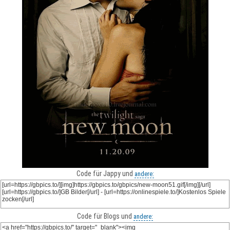
Code für Jappy und
andere:
Code für Blogs und
andere: