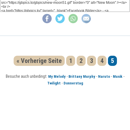
« Vorherige Seite
1
2
3
4
5
Besuche auch unbedingt:
-
-
-
-
My Melody
Brittany Murphy
Naruto
Musik
-
Twilight
Donnerstag