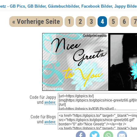
etz - GB Pics, GB Bilder, Gästebuchbilder, Facebook Bilder, Jappy Bilde
« Vorherige Seite
1
2
3
4
5
6
7
Code für Jappy
und
andere:
Code für Blogs
und
andere: