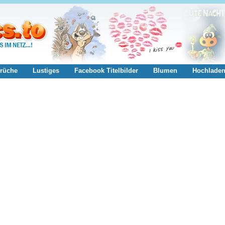
rüche
Lustiges
Facebook Titelbilder
Blumen
Hochlade