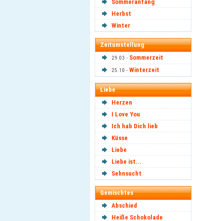
Sommeranfang
Herbst
Winter
Zeitumstellung
Sommerzeit
29.03 -
Winterzeit
25.10 -
Liebe
Herzen
I Love You
Ich hab Dich lieb
Küsse
Liebe
Liebe ist...
Sehnsucht
Gemischtes
Abschied
Heiße Schokolade