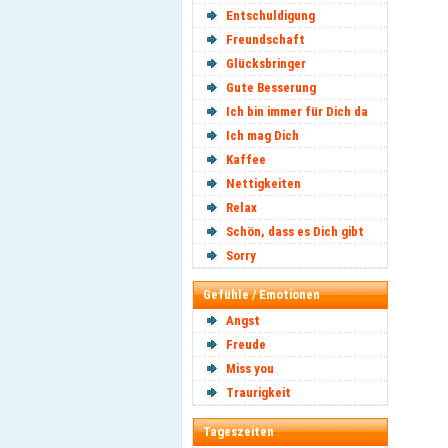
Entschuldigung
Freundschaft
Glücksbringer
Gute Besserung
Ich bin immer für Dich da
Ich mag Dich
Kaffee
Nettigkeiten
Relax
Schön, dass es Dich gibt
Sorry
Gefühle / Emotionen
Angst
Freude
Miss you
Traurigkeit
Tageszeiten