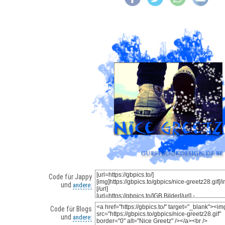
Code für Jappy
und
andere:
Code für Blogs
und
andere: