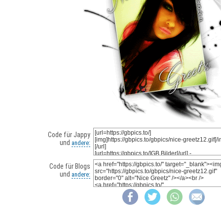
Code für Jappy
und
andere:
Code für Blogs
und
andere: