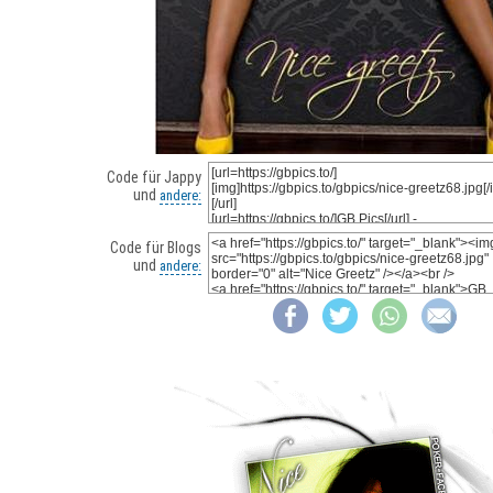
Code für Jappy
und
andere:
Code für Blogs
und
andere: