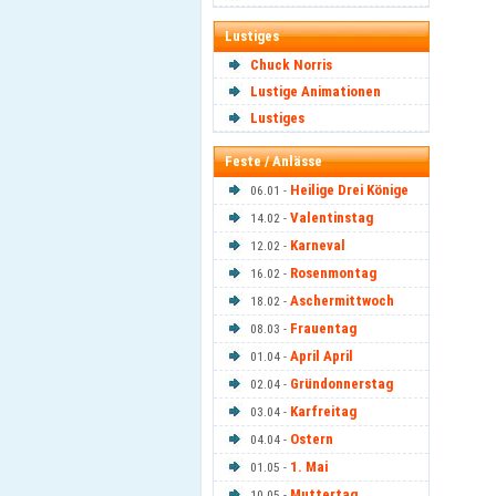
Lustiges
Chuck Norris
Lustige Animationen
Lustiges
Feste / Anlässe
Heilige Drei Könige
06.01 -
Valentinstag
14.02 -
Karneval
12.02 -
Rosenmontag
16.02 -
Aschermittwoch
18.02 -
Frauentag
08.03 -
April April
01.04 -
Gründonnerstag
02.04 -
Karfreitag
03.04 -
Ostern
04.04 -
1. Mai
01.05 -
Muttertag
10.05 -