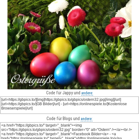
Code für Jappy und
andere:
Code für Blogs und
andere: