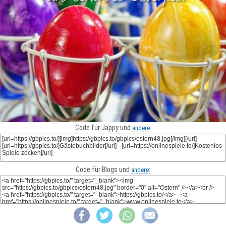
Code für Jappy und
andere:
Code für Blogs und
andere: