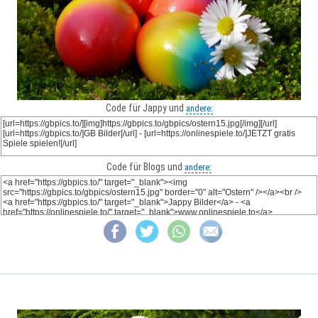
Code für Jappy und
andere:
Code für Blogs und
andere: