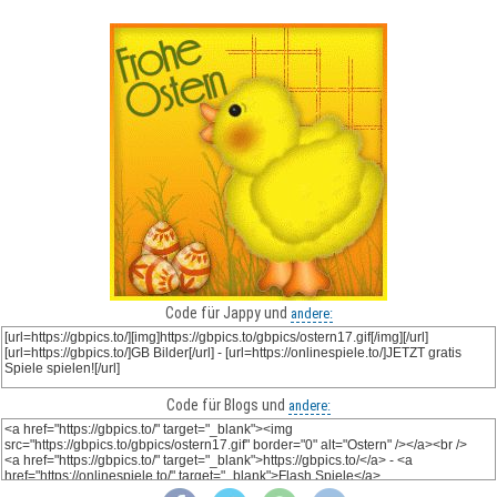
Code für Jappy und
andere:
Code für Blogs und
andere: