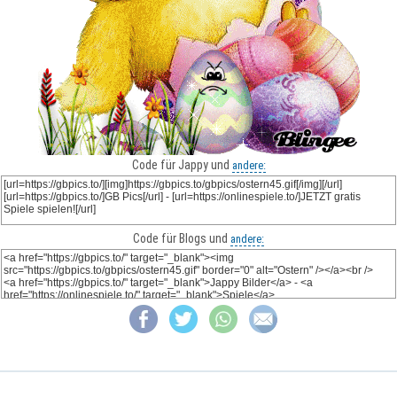
Code für Jappy und
andere:
Code für Blogs und
andere: