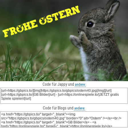
Code für Jappy und
andere:
Code für Blogs und
andere: