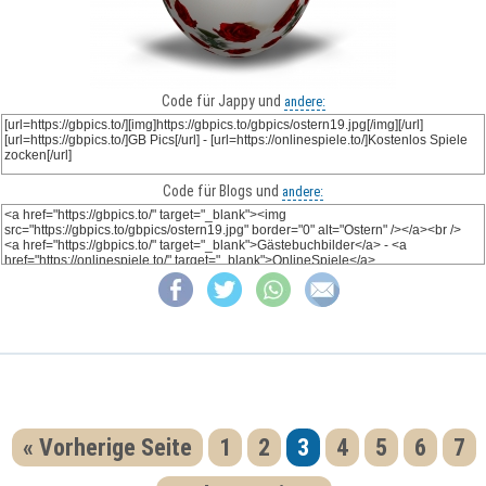
Code für Jappy und
andere:
Code für Blogs und
andere:
« Vorherige Seite
1
2
3
4
5
6
7