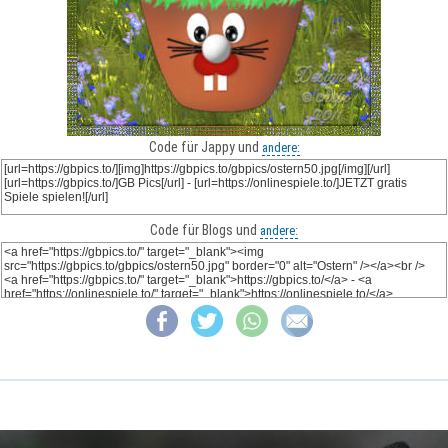
Code für Jappy und
andere:
Code für Blogs und
andere: