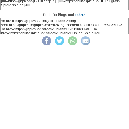
Code für Blogs und
andere: