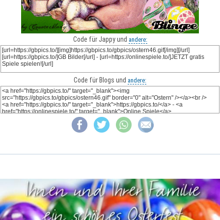
Code für Jappy und
andere:
Code für Blogs und
andere: