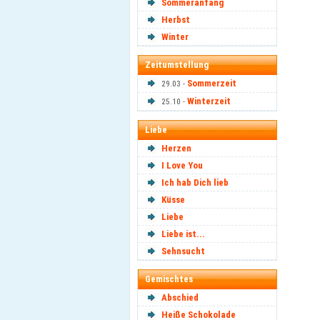
Sommeranfang
Herbst
Winter
Zeitumstellung
Sommerzeit
29.03 -
Winterzeit
25.10 -
Liebe
Herzen
I Love You
Ich hab Dich lieb
Küsse
Liebe
Liebe ist...
Sehnsucht
Gemischtes
Abschied
Heiße Schokolade