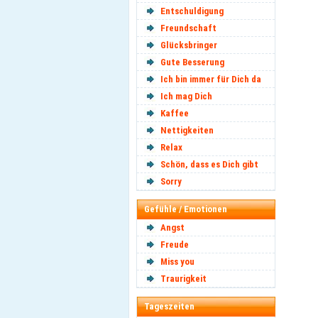
Entschuldigung
Freundschaft
Glücksbringer
Gute Besserung
Ich bin immer für Dich da
Ich mag Dich
Kaffee
Nettigkeiten
Relax
Schön, dass es Dich gibt
Sorry
Gefühle / Emotionen
Angst
Freude
Miss you
Traurigkeit
Tageszeiten