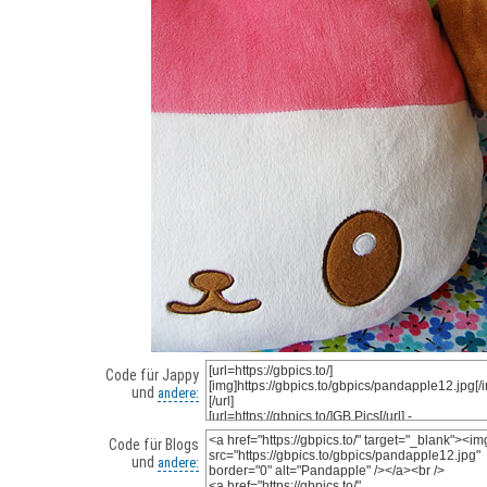
Code für Jappy
und
andere:
Code für Blogs
und
andere: