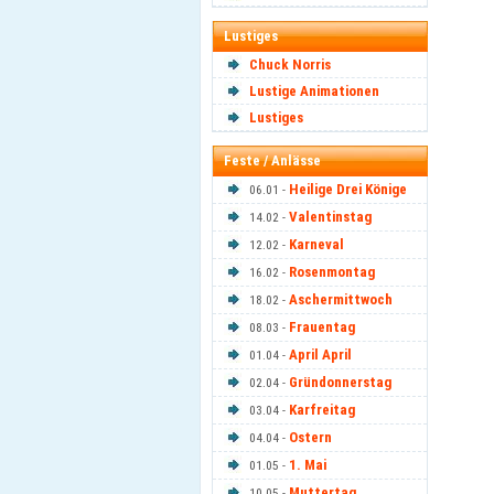
Lustiges
Chuck Norris
Lustige Animationen
Lustiges
Feste / Anlässe
Heilige Drei Könige
06.01 -
Valentinstag
14.02 -
Karneval
12.02 -
Rosenmontag
16.02 -
Aschermittwoch
18.02 -
Frauentag
08.03 -
April April
01.04 -
Gründonnerstag
02.04 -
Karfreitag
03.04 -
Ostern
04.04 -
1. Mai
01.05 -
Muttertag
10.05 -