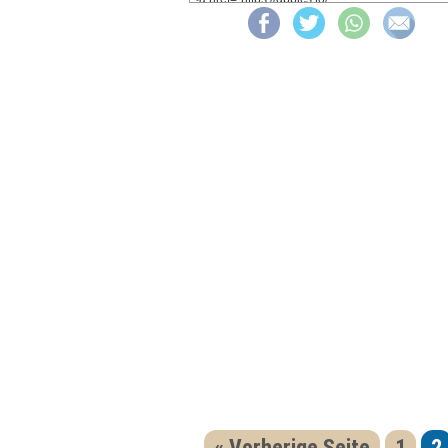
« Vorherige Seite
1
2