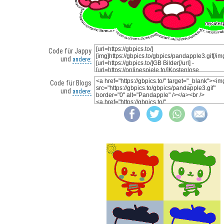
Code für Jappy
und
andere:
Code für Blogs
und
andere: