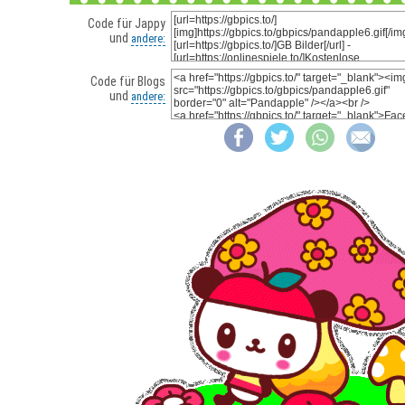
Code für Jappy
und
andere:
Code für Blogs
und
andere: