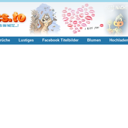
rüche
Lustiges
Facebook Titelbilder
Blumen
Hochlade