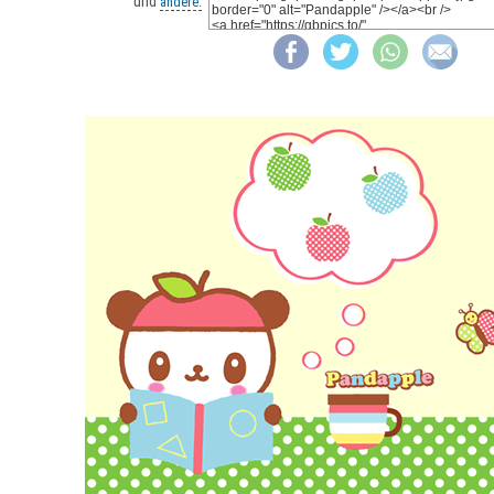
und
andere: