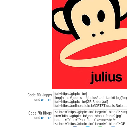
Code für Jappy
und
andere:
Code für Blogs
und
andere: