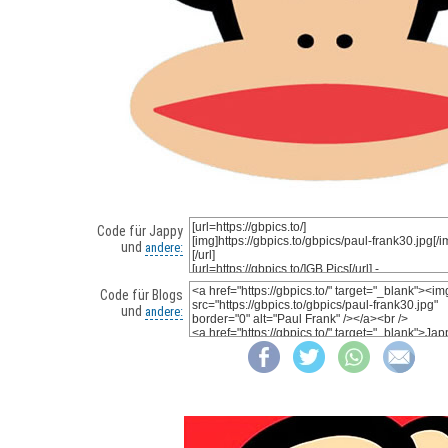
Code für Jappy
und
andere:
Code für Blogs
und
andere: