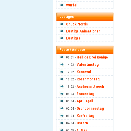
Würfel
Lustiges
Chuck Norris
Lustige Animationen
Lustiges
Feste / Anlässe
Heilige Drei Könige
06.01 -
Valentinstag
14.02 -
Karneval
12.02 -
Rosenmontag
16.02 -
Aschermittwoch
18.02 -
Frauentag
08.03 -
April April
01.04 -
Gründonnerstag
02.04 -
Karfreitag
03.04 -
Ostern
04.04 -
1. Mai
01.05 -