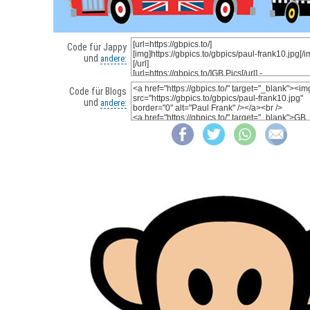
Code für Jappy
und
andere:
Code für Blogs
und
andere: