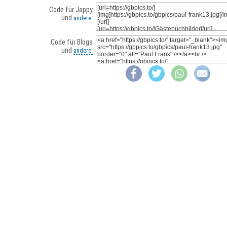
Code für Jappy
und
andere:
Code für Blogs
und
andere: