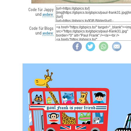
Code für Jappy
und
andere:
Code für Blogs
und
andere: