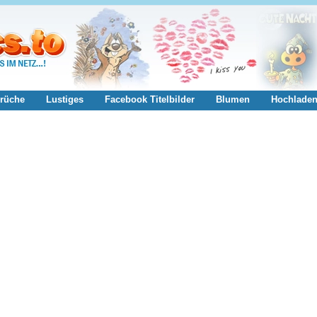
rüche
Lustiges
Facebook Titelbilder
Blumen
Hochlade