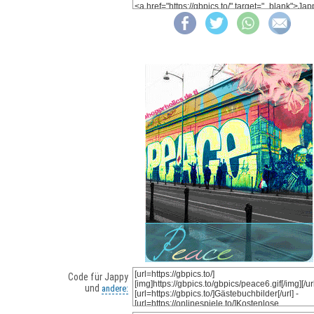
Code für Jappy
und
andere: