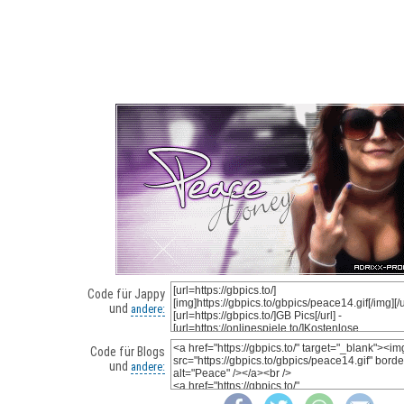
Code für Jappy
und
andere:
Code für Blogs
und
andere: