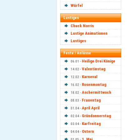
Würfel
Lustiges
Chuck Norris
Lustige Animationen
Lustiges
Feste / Anlässe
Heilige Drei Könige
06.01 -
Valentinstag
14.02 -
Karneval
12.02 -
Rosenmontag
16.02 -
Aschermittwoch
18.02 -
Frauentag
08.03 -
April April
01.04 -
Gründonnerstag
02.04 -
Karfreitag
03.04 -
Ostern
04.04 -
1. Mai
01.05 -