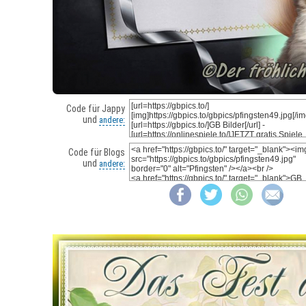
Code für Jappy
und
andere:
Code für Blogs
und
andere: