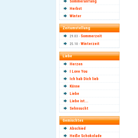
Sommeranfang
Herbst
Winter
Zeitumstellung
Sommerzeit
29.03 -
Winterzeit
25.10 -
Liebe
Herzen
I Love You
Ich hab Dich lieb
Küsse
Liebe
Liebe ist...
Sehnsucht
Gemischtes
Abschied
Heiße Schokolade