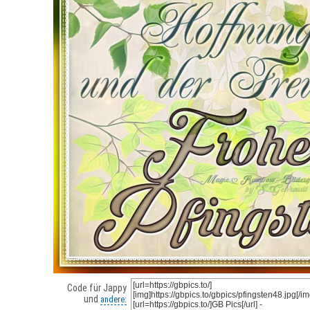
Code für Jappy
und
andere: