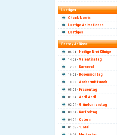
Lustiges
Chuck Norris
Lustige Animationen
Lustiges
Feste / Anlässe
Heilige Drei Könige
06.01 -
Valentinstag
14.02 -
Karneval
12.02 -
Rosenmontag
16.02 -
Aschermittwoch
18.02 -
Frauentag
08.03 -
April April
01.04 -
Gründonnerstag
02.04 -
Karfreitag
03.04 -
Ostern
04.04 -
1. Mai
01.05 -
Muttertag
10.05 -