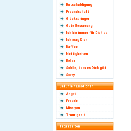
Entschuldigung
Freundschaft
Glücksbringer
Gute Besserung
Ich bin immer für Dich da
Ich mag Dich
Kaffee
Nettigkeiten
Relax
Schön, dass es Dich gibt
Sorry
Gefühle / Emotionen
Angst
Freude
Miss you
Traurigkeit
Tageszeiten