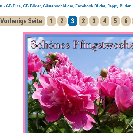
n - GB Pics, GB Bilder, Gästebuchbilder, Facebook Bilder, Jappy Bilder
 Vorherige Seite
1
2
3
2
3
4
5
6