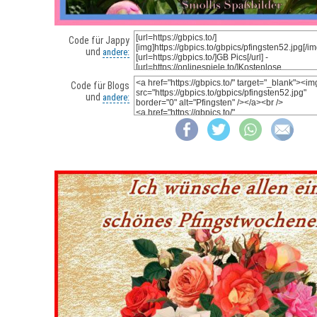
Code für Jappy
und
andere:
Code für Blogs
und
andere: