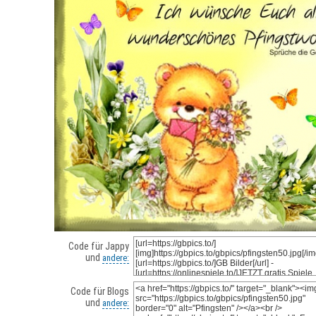
Code für Jappy
und
andere:
Code für Blogs
und
andere: