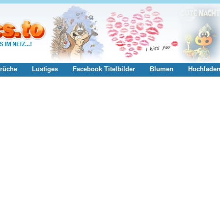
rüche
Lustiges
Facebook Titelbilder
Blumen
Hochlade