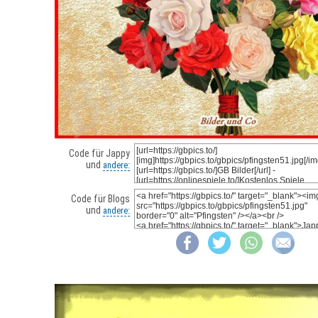
Code für Jappy
und
andere:
Code für Blogs
und
andere: