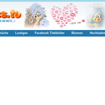
rüche
Lustiges
Facebook Titelbilder
Blumen
Hochlade