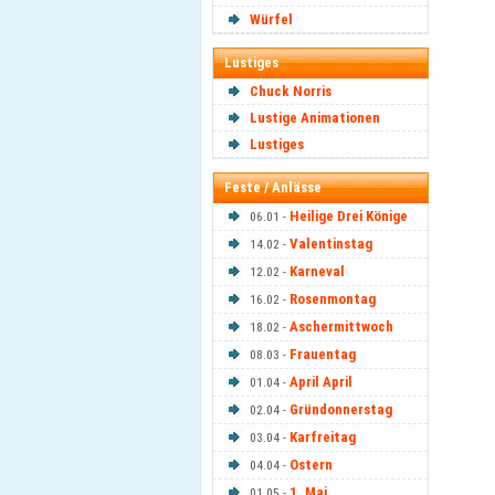
Würfel
Lustiges
Chuck Norris
Lustige Animationen
Lustiges
Feste / Anlässe
Heilige Drei Könige
06.01 -
Valentinstag
14.02 -
Karneval
12.02 -
Rosenmontag
16.02 -
Aschermittwoch
18.02 -
Frauentag
08.03 -
April April
01.04 -
Gründonnerstag
02.04 -
Karfreitag
03.04 -
Ostern
04.04 -
1. Mai
01.05 -