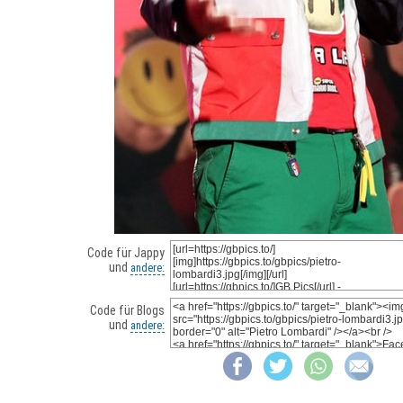
Code für Jappy
und
andere:
Code für Blogs
und
andere: