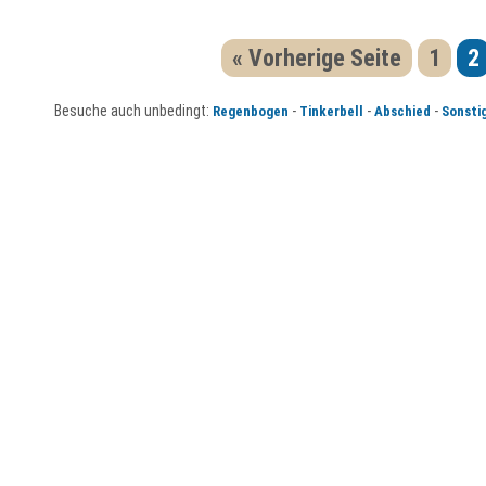
« Vorherige Seite
1
2
Besuche auch unbedingt:
-
-
-
Regenbogen
Tinkerbell
Abschied
Sonsti