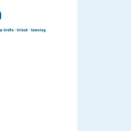
-
-
ge Grüße
Urlaub
Samstag