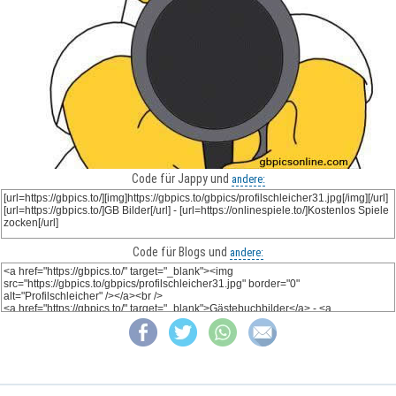
Code für Jappy und
andere:
Code für Blogs und
andere: