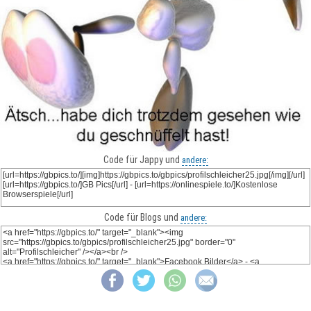
Code für Jappy und
andere:
Code für Blogs und
andere: