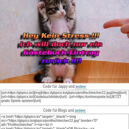
Code für Jappy und
andere:
Code für Blogs und
andere: