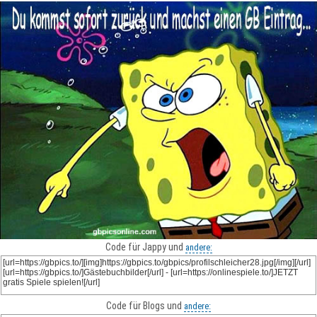
Code für Jappy und
andere:
Code für Blogs und
andere: