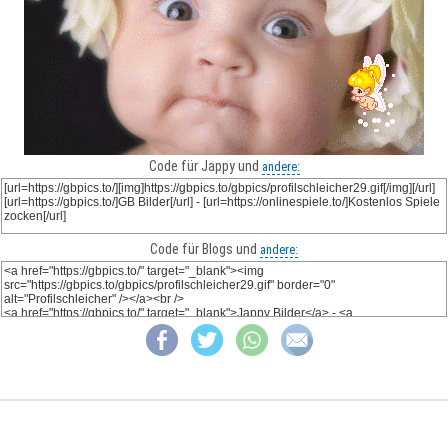
Code für Jappy und
andere:
Code für Blogs und
andere: