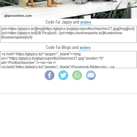
Code für Jappy und
andere:
Code für Blogs und
andere: