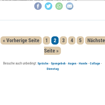
« Vorherige Seite
1
2
3
4
5
Nächste
Seite »
Besuche auch unbedingt:
-
-
-
-
-
Sprüche
Spongebob
Augen
Hunde
Collage
Dienstag