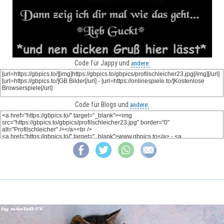
Code für Jappy und
andere:
Code für Blogs und
andere: