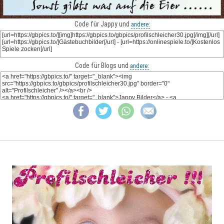
Code für Jappy und
andere:
Code für Blogs und
andere: