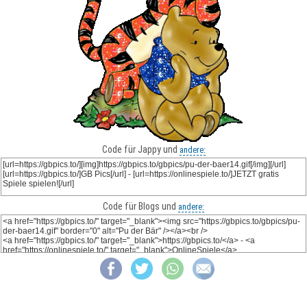
Code für Jappy und
andere:
Code für Blogs und
andere: