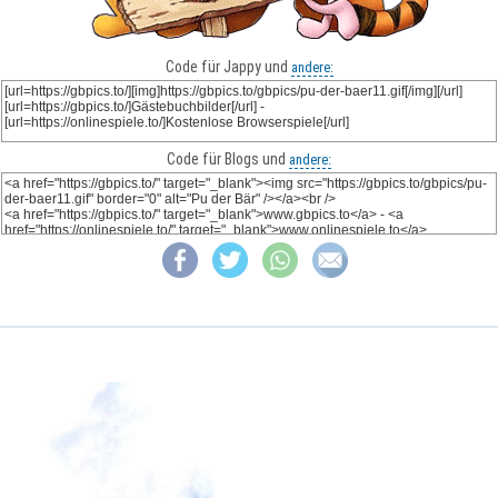
Code für Jappy und
andere:
Code für Blogs und
andere: