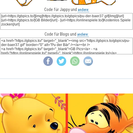
Code für Jappy und
andere:
Code für Blogs und
andere: