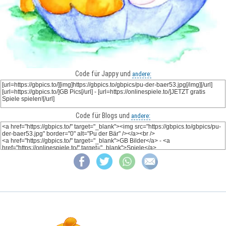
Code für Jappy und
andere:
Code für Blogs und
andere: