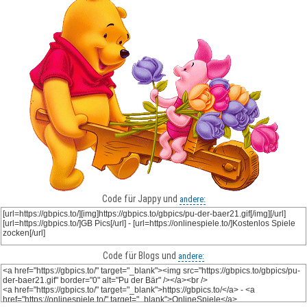
Code für Jappy und
andere:
Code für Blogs und
andere: