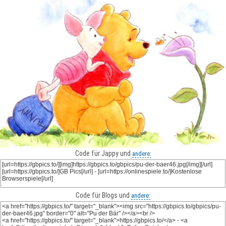
Code für Jappy und
andere:
Code für Blogs und
andere: