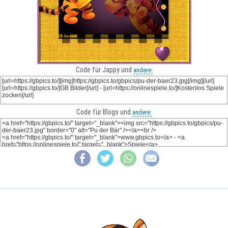
Code für Jappy und
andere:
Code für Blogs und
andere: