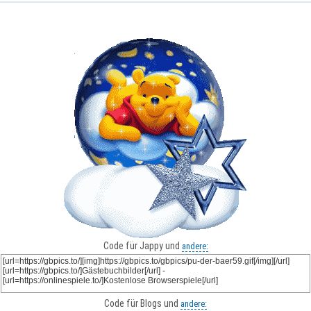
Code für Jappy und
andere:
Code für Blogs und
andere: