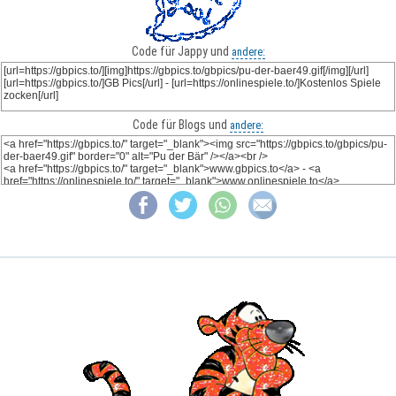
Code für Jappy und
andere:
Code für Blogs und
andere: