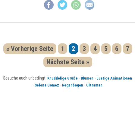
« Vorherige Seite
1
2
3
4
5
6
7
Nächste Seite »
Besuche auch unbedingt:
-
-
Knuddelige Grüße
Blumen
Lustige Animationen
-
-
-
Selena Gomez
Regenbogen
Ultraman