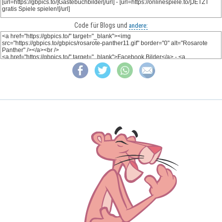
Code für Blogs und
andere: