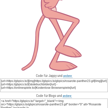
Code für Jappy und
andere:
Code für Blogs und
andere: