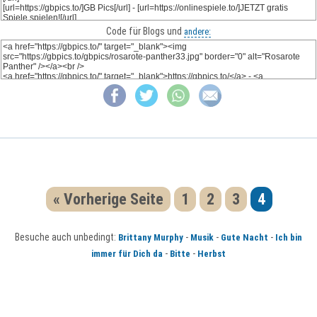
Code für Blogs und
andere:
« Vorherige Seite
1
2
3
4
Besuche auch unbedingt:
-
-
-
Brittany Murphy
Musik
Gute Nacht
Ich bin
-
-
immer für Dich da
Bitte
Herbst