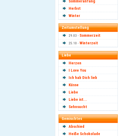
Sommeranfang
Herbst
Winter
Zeitumstellung
Sommerzeit
29.03 -
Winterzeit
25.10 -
Liebe
Herzen
I Love You
Ich hab Dich lieb
Küsse
Liebe
Liebe ist...
Sehnsucht
Gemischtes
Abschied
Heiße Schokolade