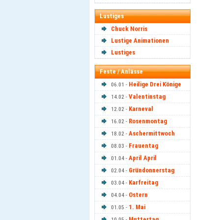
Lustiges
Chuck Norris
Lustige Animationen
Lustiges
Feste / Anlässe
Heilige Drei Könige
06.01 -
Valentinstag
14.02 -
Karneval
12.02 -
Rosenmontag
16.02 -
Aschermittwoch
18.02 -
Frauentag
08.03 -
April April
01.04 -
Gründonnerstag
02.04 -
Karfreitag
03.04 -
Ostern
04.04 -
1. Mai
01.05 -
Muttertag
10.05 -