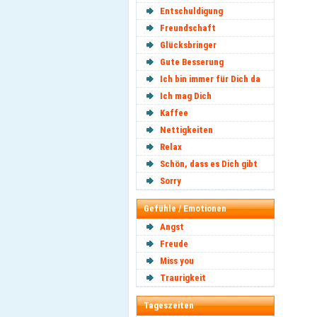
Entschuldigung
Freundschaft
Glücksbringer
Gute Besserung
Ich bin immer für Dich da
Ich mag Dich
Kaffee
Nettigkeiten
Relax
Schön, dass es Dich gibt
Sorry
Gefühle / Emotionen
Angst
Freude
Miss you
Traurigkeit
Tageszeiten