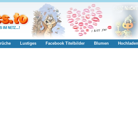
rüche
Lustiges
Facebook Titelbilder
Blumen
Hochlade