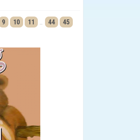
9
10
11
44
45
...