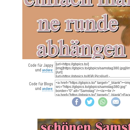
Code für Jappy
und
andere:
Code für Blogs
und
andere: