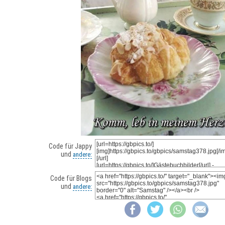
Code für Jappy
und
andere:
Code für Blogs
und
andere: