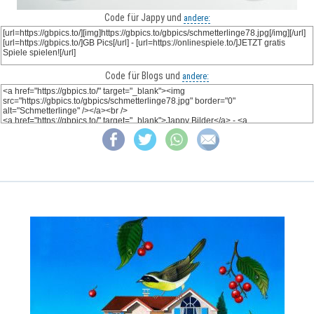
Code für Jappy und
andere:
Code für Blogs und
andere: