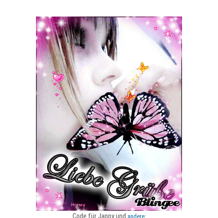
Code für Jappy und
andere: