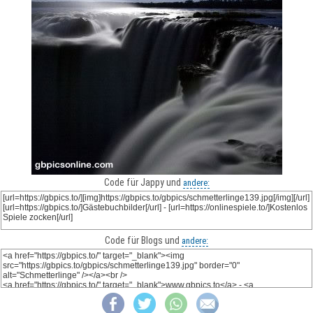
Code für Jappy und
andere:
Code für Blogs und
andere: