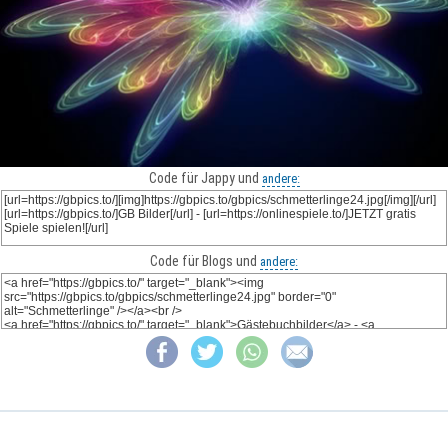
Code für Jappy und
andere:
Code für Blogs und
andere: