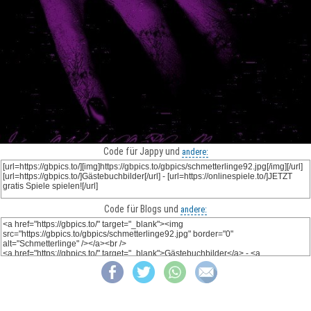
Code für Jappy und
andere:
Code für Blogs und
andere: