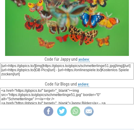
Code für Jappy und
andere:
Code für Blogs und
andere: