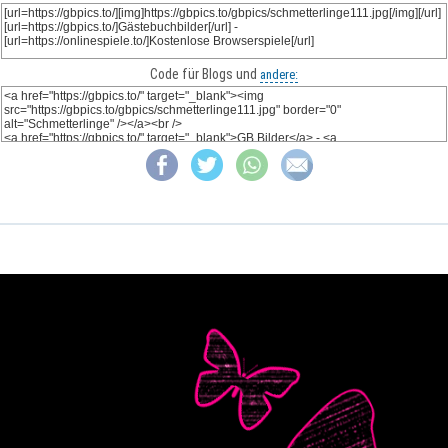
Code für Blogs und
andere: