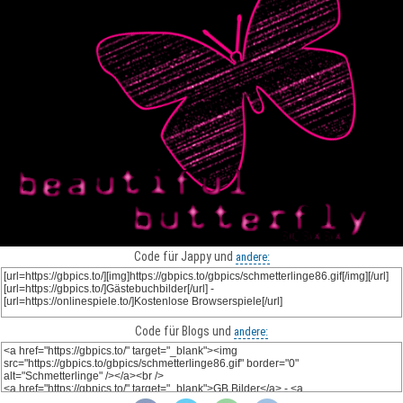
Code für Jappy und
andere:
Code für Blogs und
andere: