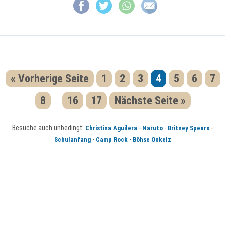
« Vorherige Seite
1
2
3
4
5
6
7
8
16
17
Nächste Seite »
...
Besuche auch unbedingt:
-
-
-
Christina Aguilera
Naruto
Britney Spears
-
-
Schulanfang
Camp Rock
Böhse Onkelz