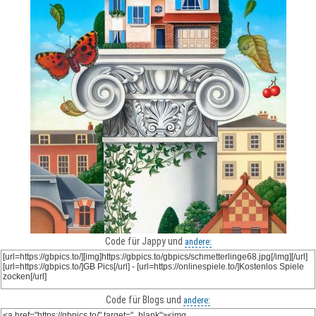
Code für Jappy und
andere:
Code für Blogs und
andere: