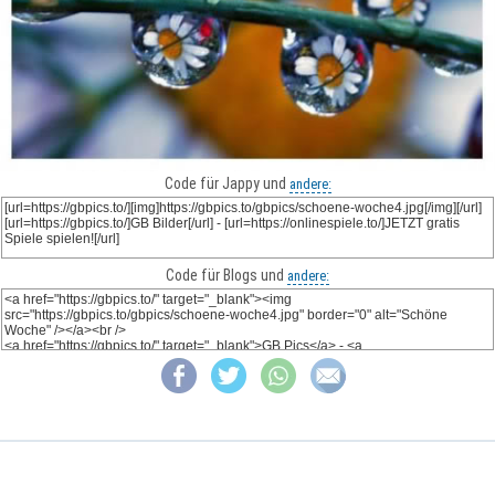
Code für Jappy und
andere:
Code für Blogs und
andere: