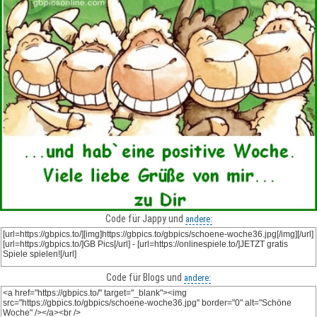
Code für Jappy und
andere:
Code für Blogs und
andere: