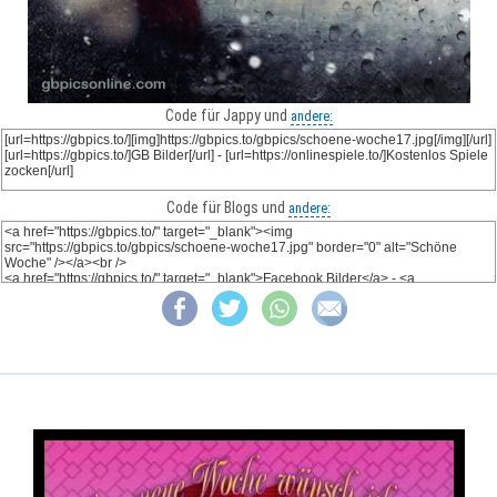
Code für Jappy und
andere:
Code für Blogs und
andere: