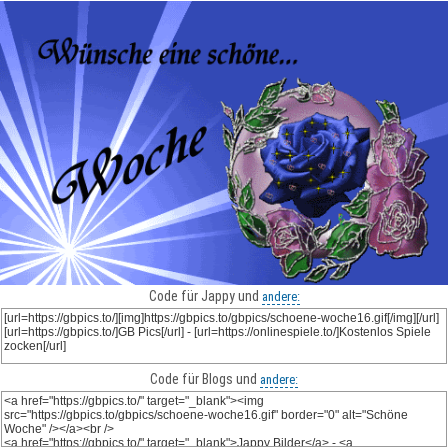
Code für Jappy und
andere:
Code für Blogs und
andere: