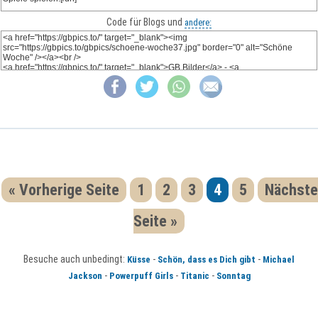
Code für Blogs und
andere:
« Vorherige Seite
1
2
3
4
5
Nächste
Seite »
Besuche auch unbedingt:
-
-
Küsse
Schön, dass es Dich gibt
Michael
-
-
-
Jackson
Powerpuff Girls
Titanic
Sonntag