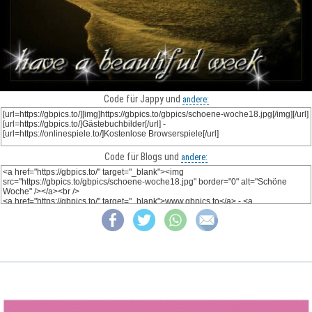
Code für Jappy und
andere:
Code für Blogs und
andere: