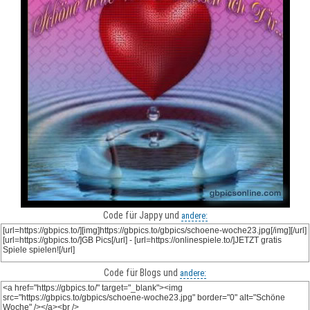
Code für Jappy und
andere:
Code für Blogs und
andere: