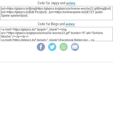
Code für Jappy und
andere:
Code für Blogs und
andere: