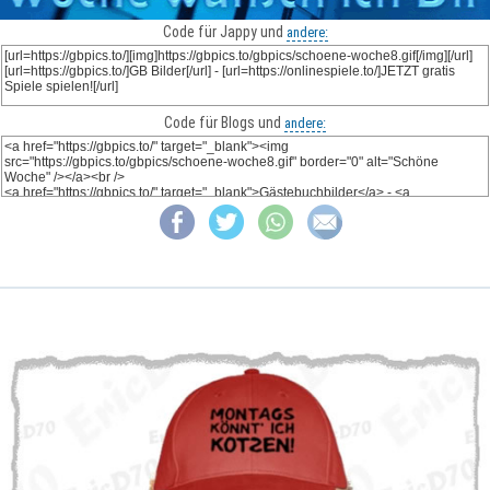
Code für Jappy und
andere:
Code für Blogs und
andere: