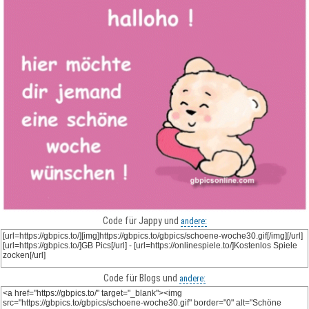
Code für Jappy und
andere:
Code für Blogs und
andere: