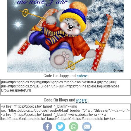
Code für Jappy und
andere:
Code für Blogs und
andere: