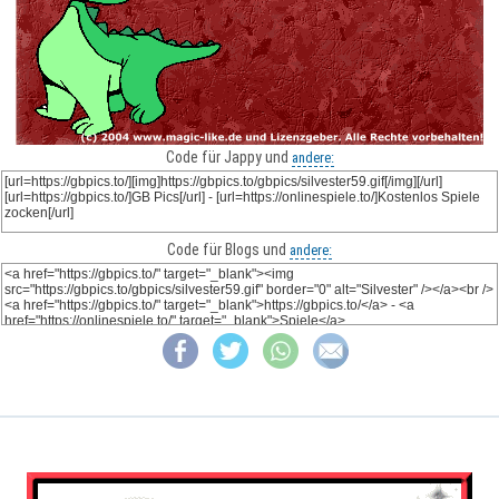
Code für Jappy und
andere:
Code für Blogs und
andere: