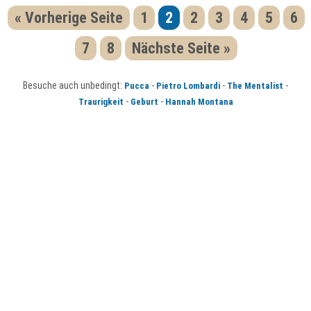
« Vorherige Seite
1
2
2
3
4
5
6
7
8
Nächste Seite »
Besuche auch unbedingt:
-
-
-
Pucca
Pietro Lombardi
The Mentalist
-
-
Traurigkeit
Geburt
Hannah Montana