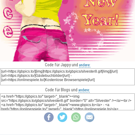
Code für Jappy und
andere:
Code für Blogs und
andere: