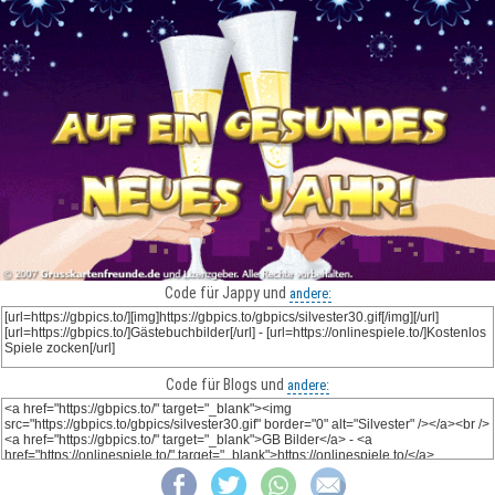
Code für Jappy und
andere:
Code für Blogs und
andere: