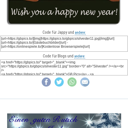
Code für Jappy und
andere:
Code für Blogs und
andere: