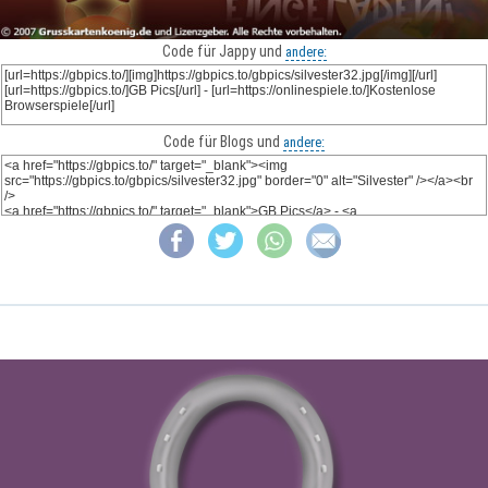
Code für Jappy und
andere:
Code für Blogs und
andere: