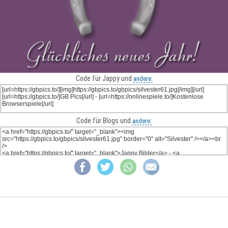
Code für Jappy und
andere:
Code für Blogs und
andere: