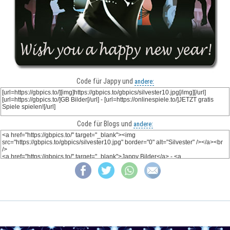
Code für Jappy und
andere:
Code für Blogs und
andere: