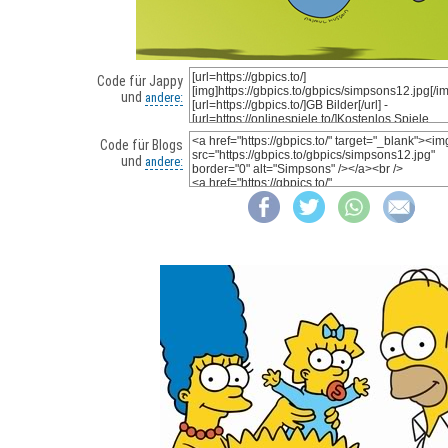
Code für Jappy
und
andere:
Code für Blogs
und
andere: