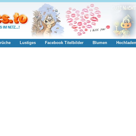
rüche
Lustiges
Facebook Titelbilder
Blumen
Hochlade