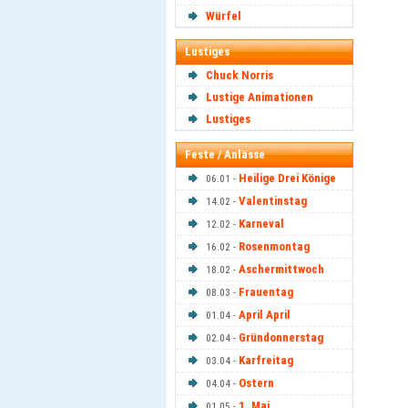
Würfel
Lustiges
Chuck Norris
Lustige Animationen
Lustiges
Feste / Anlässe
Heilige Drei Könige
06.01 -
Valentinstag
14.02 -
Karneval
12.02 -
Rosenmontag
16.02 -
Aschermittwoch
18.02 -
Frauentag
08.03 -
April April
01.04 -
Gründonnerstag
02.04 -
Karfreitag
03.04 -
Ostern
04.04 -
1. Mai
01.05 -