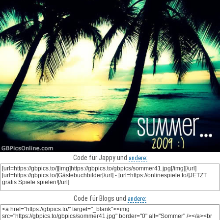
Code für Jappy und
andere:
Code für Blogs und
andere: