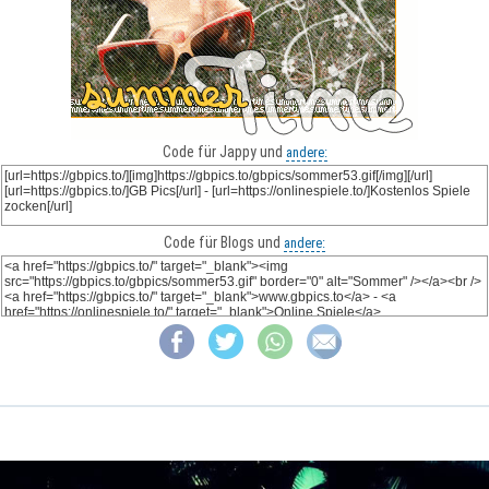
Code für Jappy und
andere:
Code für Blogs und
andere: