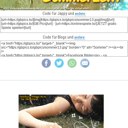
Code für Jappy und
andere:
Code für Blogs und
andere: