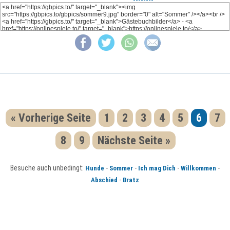
« Vorherige Seite
1
2
3
4
5
6
7
8
9
Nächste Seite »
Besuche auch unbedingt:
-
-
-
-
Hunde
Sommer
Ich mag Dich
Willkommen
-
Abschied
Bratz