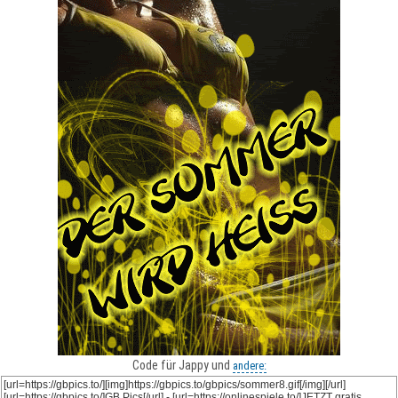
Code für Jappy und
andere: