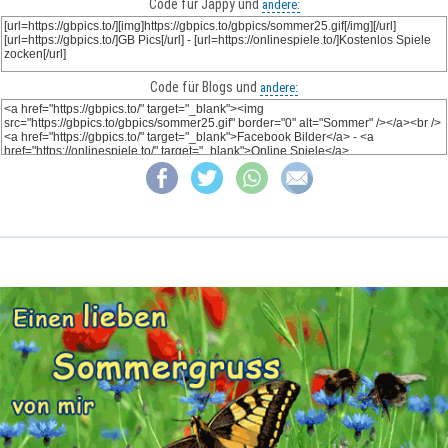
Code für Jappy und
andere:
Code für Blogs und
andere: