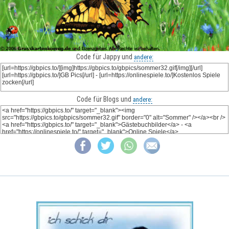
Code für Jappy und
andere:
Code für Blogs und
andere: