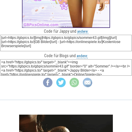
Code für Jappy und
andere:
Code für Blogs und
andere: