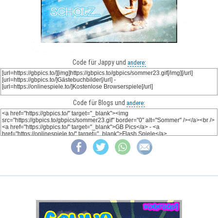
Code für Jappy und
andere:
Code für Blogs und
andere: