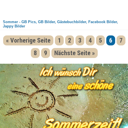
Sommer - GB Pics, GB Bilder, Gästebuchbilder, Facebook Bilder,
Jappy Bilder
« Vorherige Seite
1
2
3
4
5
6
7
8
9
Nächste Seite »