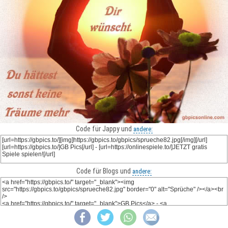
Code für Jappy und
andere:
Code für Blogs und
andere: