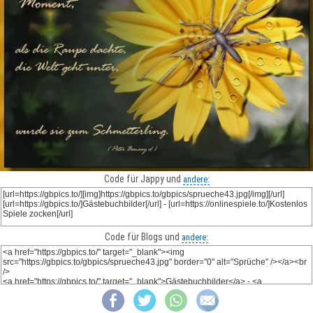
Code für Jappy und
andere:
Code für Blogs und
andere: