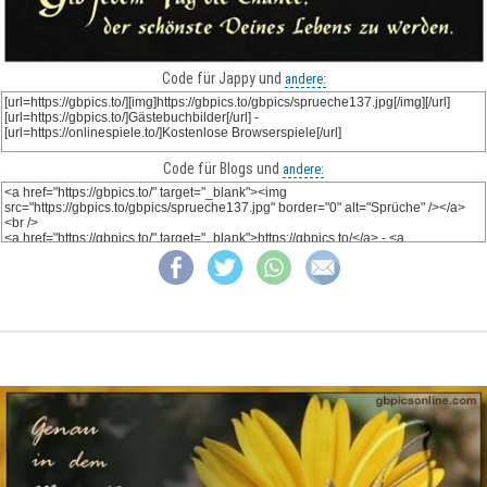
Code für Jappy und
andere:
Code für Blogs und
andere: