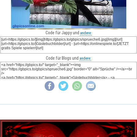
Code für Jappy und
andere:
Code für Blogs und
andere: