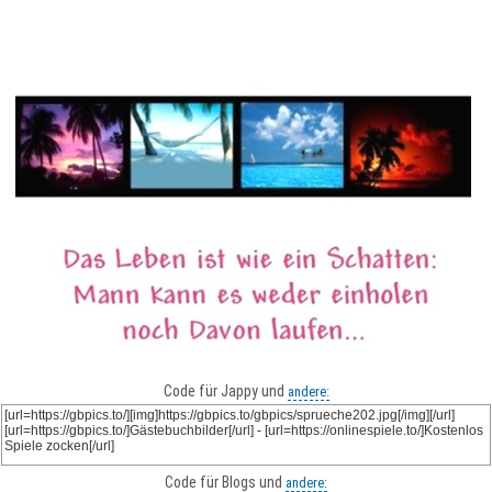
Code für Jappy und
andere:
Code für Blogs und
andere: