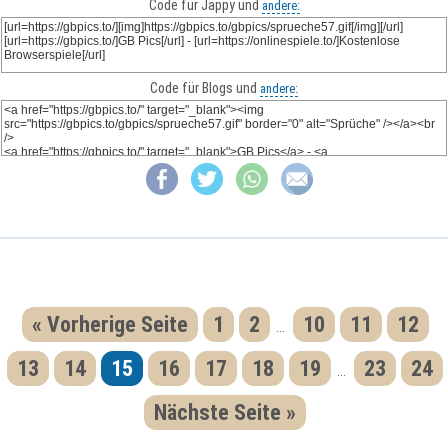
Code für Jappy und
andere:
Code für Blogs und
andere:
« Vorherige Seite
1
2
10
11
12
...
13
14
15
16
17
18
19
23
24
...
Nächste Seite »