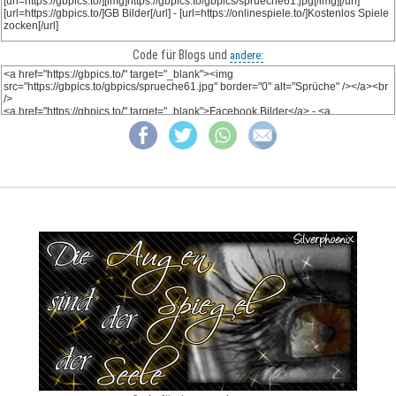
Code für Blogs und
andere: