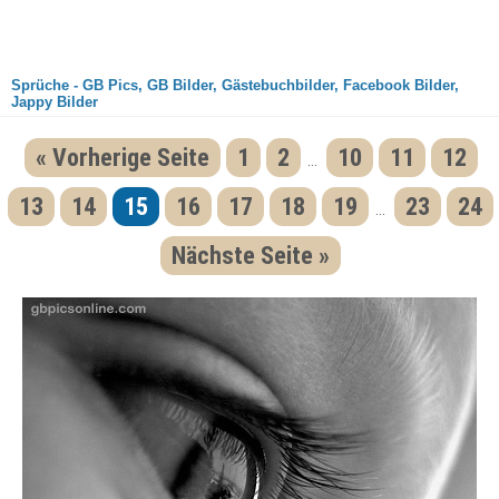
Sprüche - GB Pics, GB Bilder, Gästebuchbilder, Facebook Bilder,
Jappy Bilder
« Vorherige Seite
1
2
10
11
12
...
13
14
15
16
17
18
19
23
24
...
Nächste Seite »