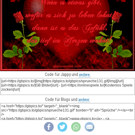
Code für Jappy und
andere:
Code für Blogs und
andere: