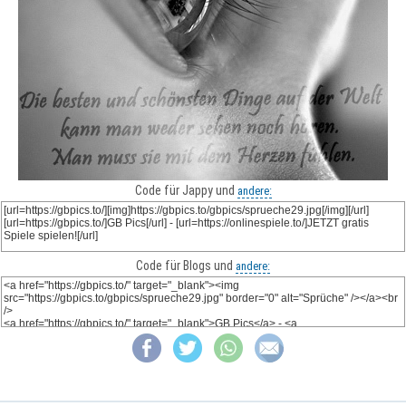
Code für Jappy und
andere:
Code für Blogs und
andere: