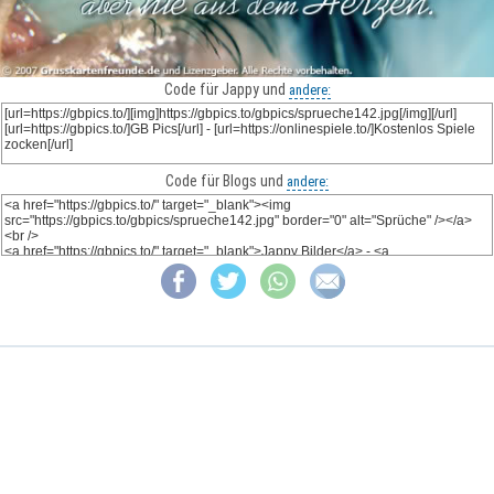
Code für Jappy und
andere:
Code für Blogs und
andere: