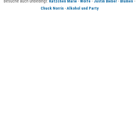
Besuche auch unbedingt:
-
-
-
-
Kätzchen Marie
Wölfe
Justin Bieber
Blumen
-
Chuck Norris
Alkohol und Party