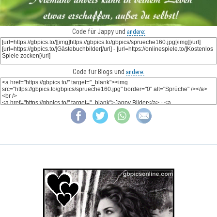
Code für Jappy und
andere:
Code für Blogs und
andere: