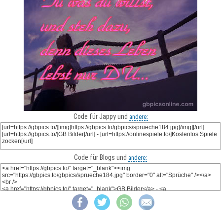
Code für Jappy und
andere:
Code für Blogs und
andere: