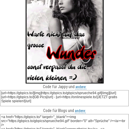
Code für Jappy und
andere:
Code für Blogs und
andere: