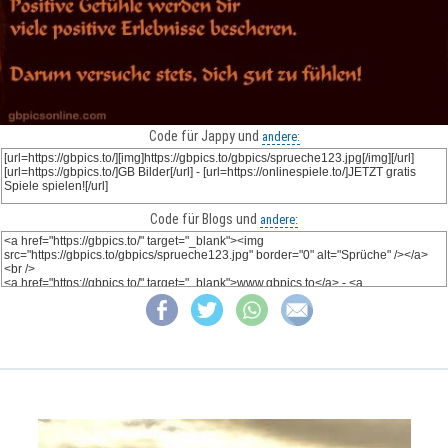
Code für Jappy und
andere:
Code für Blogs und
andere: