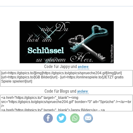
Code für Jappy und
andere:
Code für Blogs und
andere: