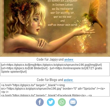
Code für Jappy und
andere:
Code für Blogs und
andere: