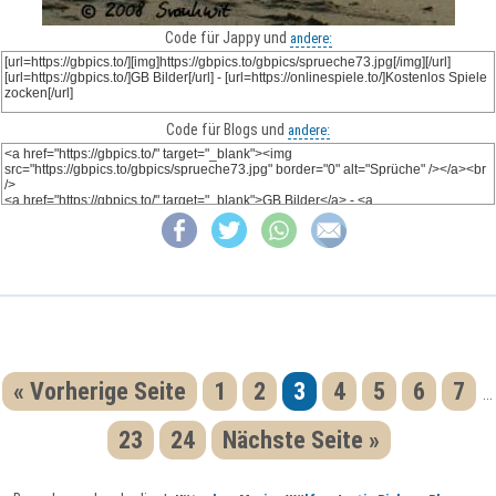
Code für Jappy und
andere:
Code für Blogs und
andere:
« Vorherige Seite
1
2
3
4
5
6
7
...
23
24
Nächste Seite »