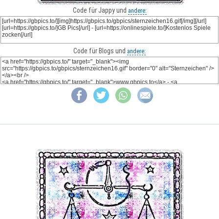
Code für Jappy und
andere:
Code für Blogs und
andere: