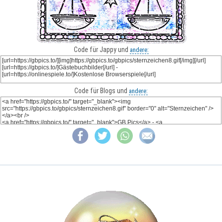
Code für Jappy und
andere:
Code für Blogs und
andere: