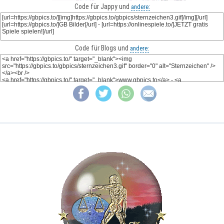
Code für Jappy und
andere:
Code für Blogs und
andere: