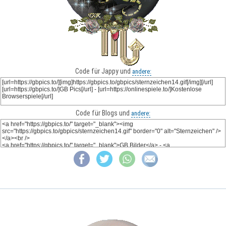
Code für Jappy und
andere:
Code für Blogs und
andere: