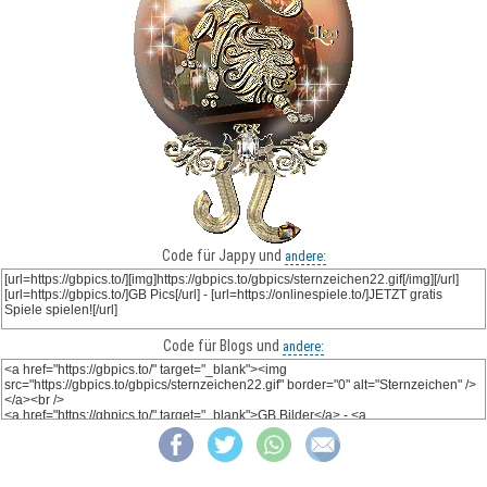
Code für Jappy und
andere:
Code für Blogs und
andere: