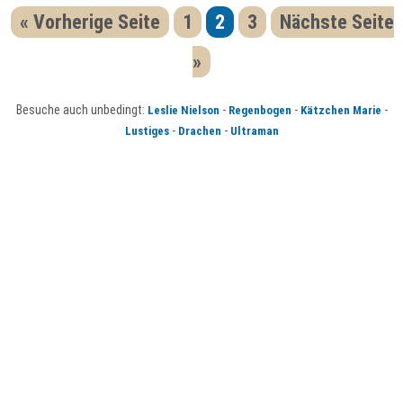
« Vorherige Seite
1
2
3
Nächste Seite
»
Besuche auch unbedingt:
-
-
-
Leslie Nielson
Regenbogen
Kätzchen Marie
-
-
Lustiges
Drachen
Ultraman