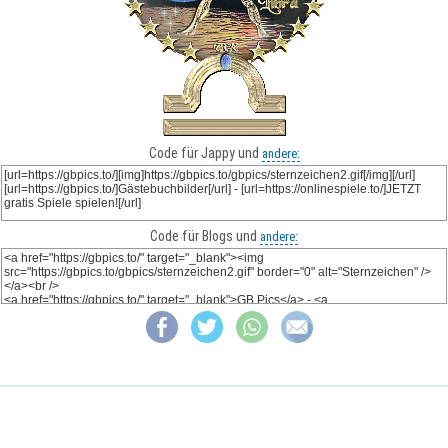
Code für Jappy und
andere:
Code für Blogs und
andere: