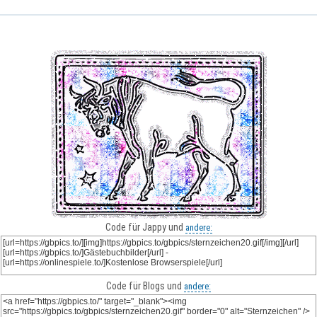
Code für Jappy und
andere:
Code für Blogs und
andere: