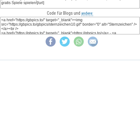
Code für Blogs und
andere: