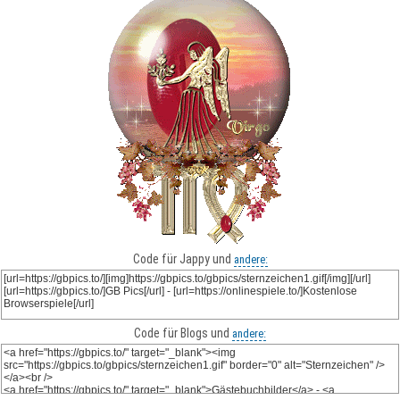
Code für Jappy und
andere:
Code für Blogs und
andere: