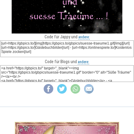
Code für Jappy und
andere:
Code für Blogs und
andere: