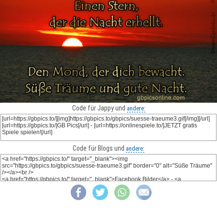
Code für Jappy und
andere:
Code für Blogs und
andere: