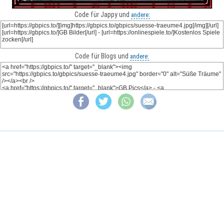
Code für Jappy und
andere:
Code für Blogs und
andere: