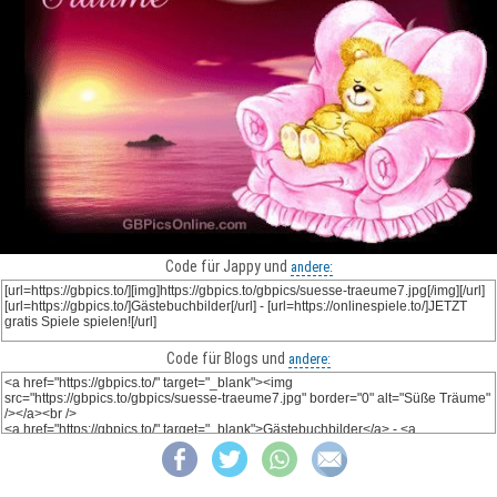
Code für Jappy und
andere:
Code für Blogs und
andere: