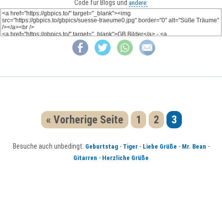
Code für Blogs und
andere:
« Vorherige Seite
1
2
3
Besuche auch unbedingt:
-
-
-
-
Geburtstag
Tiger
Liebe Grüße
Mr. Bean
-
Gitarren
Herzliche Grüße