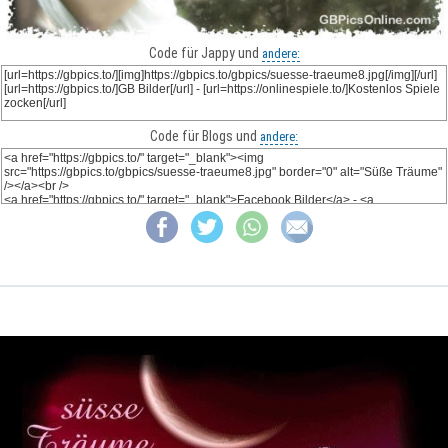
Code für Jappy und
andere:
Code für Blogs und
andere: