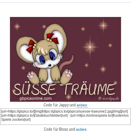
Code für Jappy und
andere:
Code für Blogs und
andere: