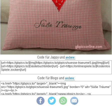
Code für Jappy und
andere:
Code für Blogs und
andere: