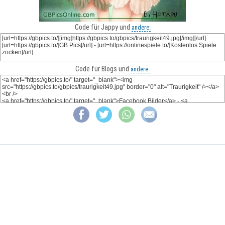
Code für Jappy und
andere:
Code für Blogs und
andere: