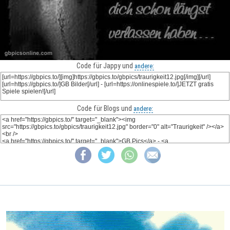
Code für Jappy und
andere:
Code für Blogs und
andere: