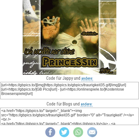
Code für Jappy und
andere:
Code für Blogs und
andere: