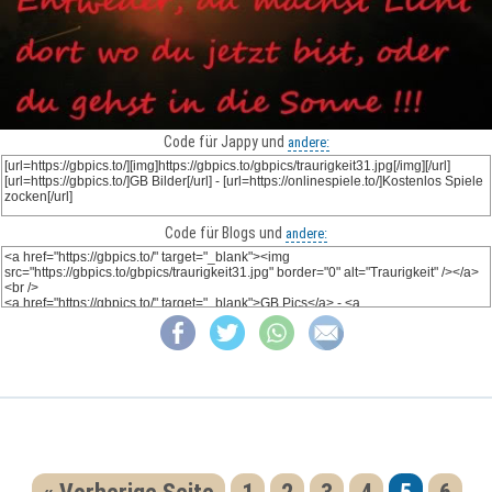
Code für Jappy und
andere:
Code für Blogs und
andere: