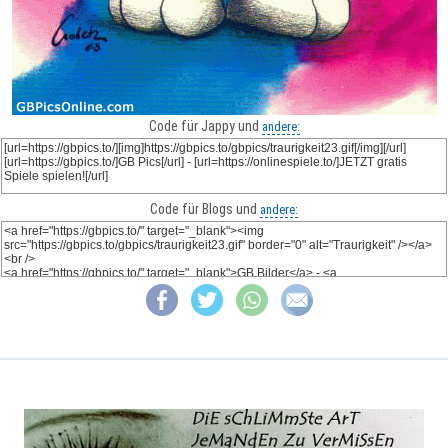
Code für Jappy und
andere:
Code für Blogs und
andere: