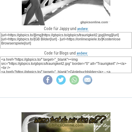
Code für Jappy und
andere:
Code für Blogs und
andere: