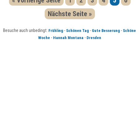
« Vorherige Seite
1
2
3
4
5
6
Nächste Seite »
Besuche auch unbedingt:
-
-
-
Frühling
Schönen Tag
Gute Besserung
Schöne
-
-
Woche
Hannah Montana
Dresden