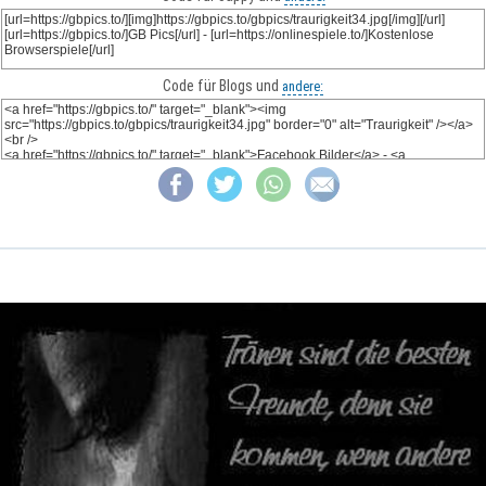
Code für Blogs und
andere: