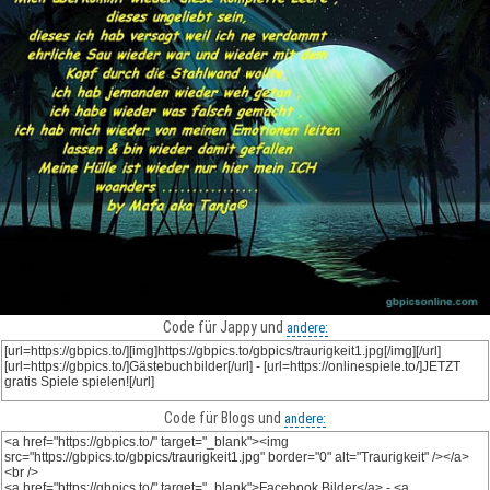
Code für Jappy und
andere:
Code für Blogs und
andere: