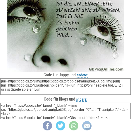
Code für Jappy und
andere:
Code für Blogs und
andere: