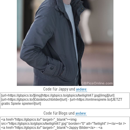
Code für Jappy und
andere:
Code für Blogs und
andere: