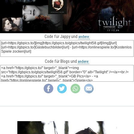
Code für Jappy und
andere:
Code für Blogs und
andere: