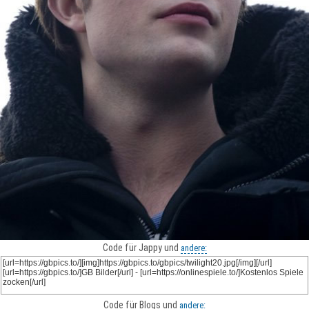
Code für Jappy und
andere:
Code für Blogs und
andere: