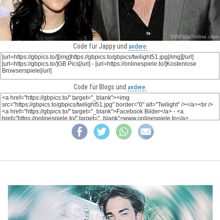
Code für Jappy und
andere:
Code für Blogs und
andere: