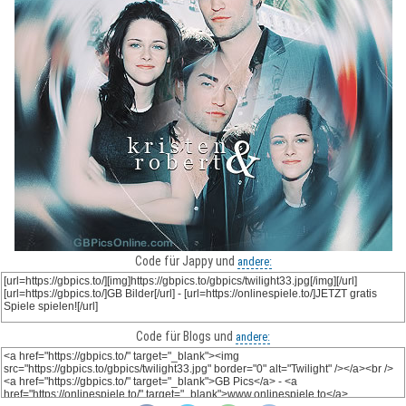
Code für Jappy und
andere:
Code für Blogs und
andere: