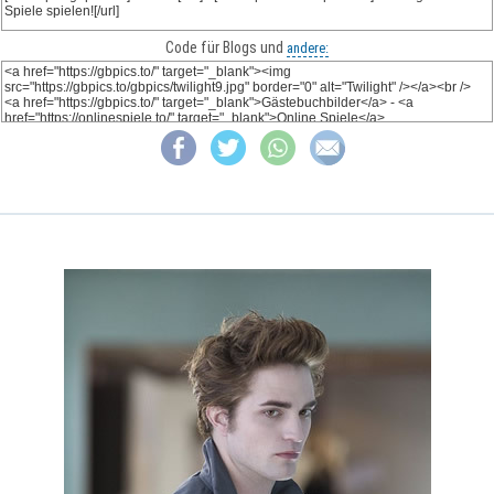
Code für Blogs und
andere: