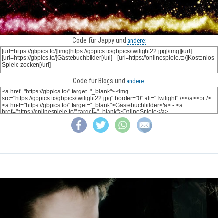
Code für Jappy und
andere:
Code für Blogs und
andere: