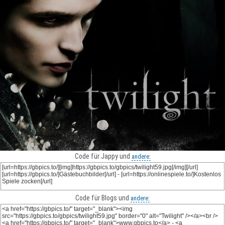
Code für Jappy und
andere:
Code für Blogs und
andere: