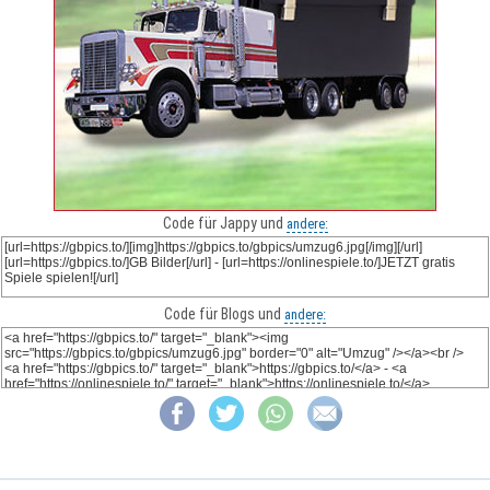
Code für Jappy und
andere:
Code für Blogs und
andere: