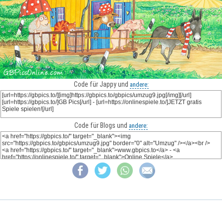
Code für Jappy und
andere:
Code für Blogs und
andere: