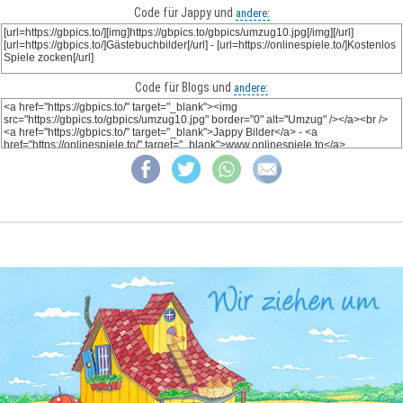
Code für Jappy und
andere:
Code für Blogs und
andere: