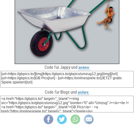
Code für Jappy und
andere:
Code für Blogs und
andere: