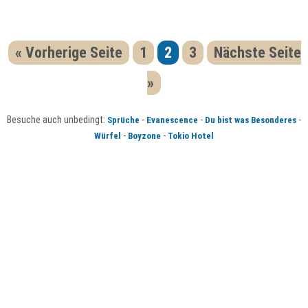
« Vorherige Seite
1
2
3
Nächste Seite
»
Besuche auch unbedingt:
-
-
-
Sprüche
Evanescence
Du bist was Besonderes
-
-
Würfel
Boyzone
Tokio Hotel