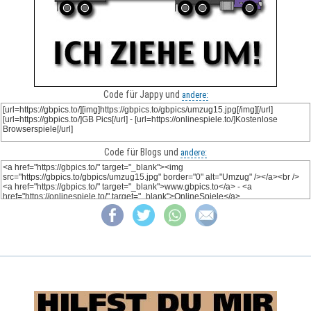
Code für Jappy und
andere:
Code für Blogs und
andere: