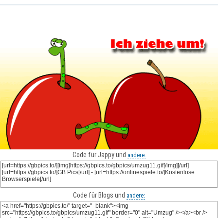
Code für Jappy und
andere:
Code für Blogs und
andere: