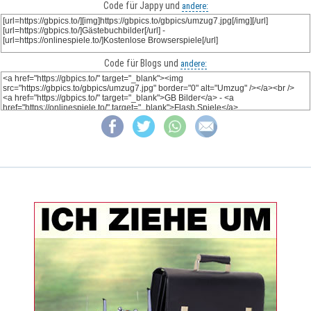
Code für Jappy und
andere:
Code für Blogs und
andere: