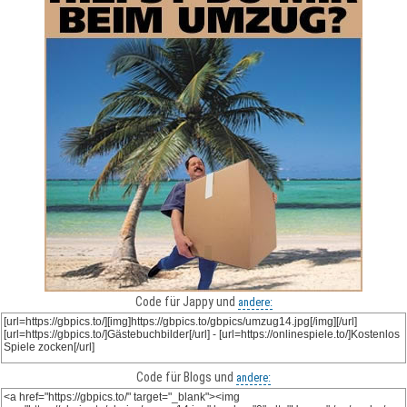
Code für Jappy und
andere:
Code für Blogs und
andere: