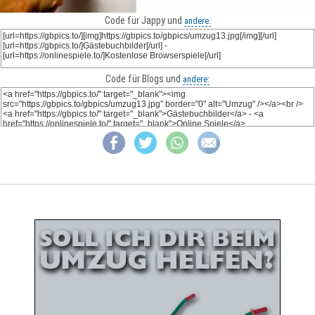
Code für Jappy und
andere:
Code für Blogs und
andere: