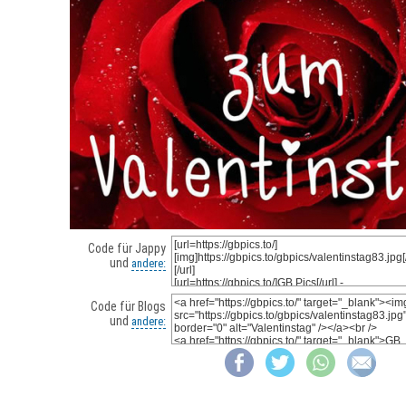
Code für Jappy
und
andere:
Code für Blogs
und
andere: