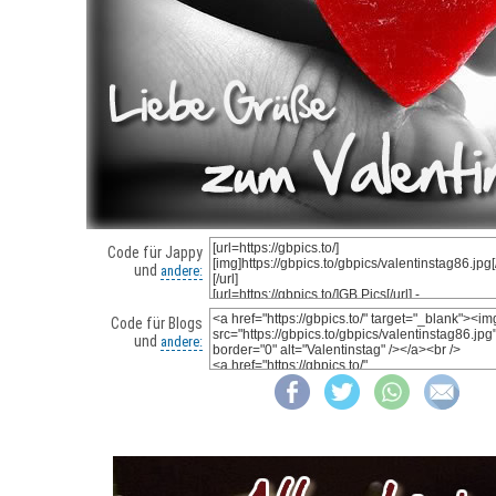
Code für Jappy
und
andere:
Code für Blogs
und
andere: