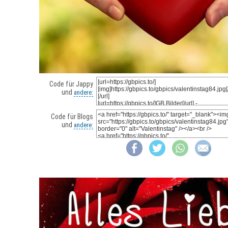
Code für Jappy
und
andere:
Code für Blogs
und
andere: