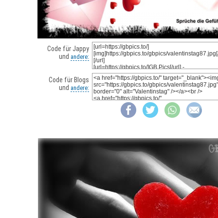
Code für Jappy
und
andere:
Code für Blogs
und
andere: