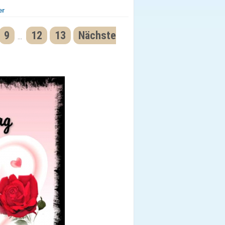
er
9
12
13
Nächste
...