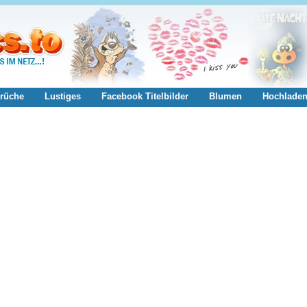
rüche
Lustiges
Facebook Titelbilder
Blumen
Hochlade