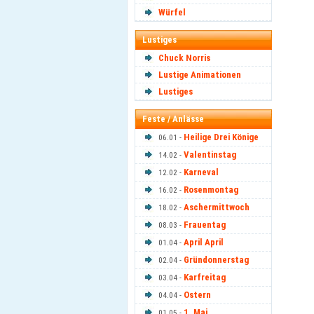
Würfel
Lustiges
Chuck Norris
Lustige Animationen
Lustiges
Feste / Anlässe
Heilige Drei Könige
06.01 -
Valentinstag
14.02 -
Karneval
12.02 -
Rosenmontag
16.02 -
Aschermittwoch
18.02 -
Frauentag
08.03 -
April April
01.04 -
Gründonnerstag
02.04 -
Karfreitag
03.04 -
Ostern
04.04 -
1. Mai
01.05 -