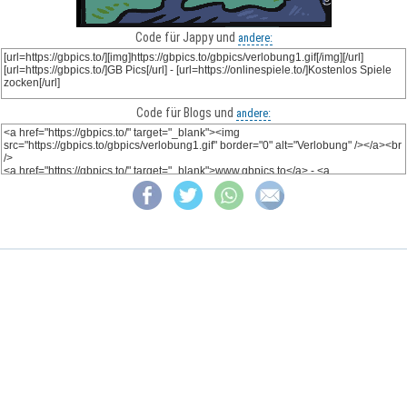
Code für Jappy und
andere:
Code für Blogs und
andere: