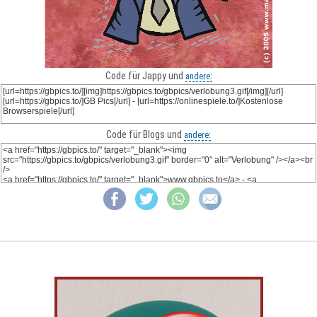
Code für Jappy und
andere:
Code für Blogs und
andere: