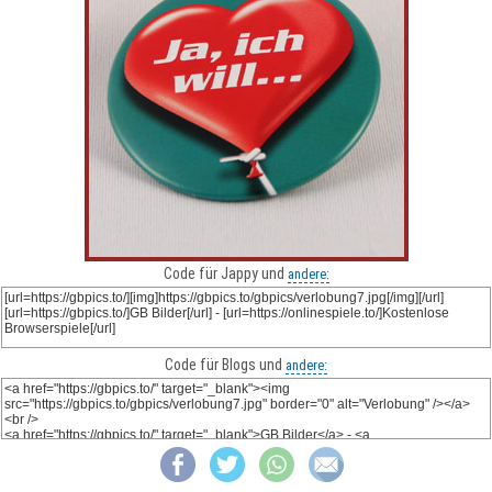
Code für Jappy und
andere:
Code für Blogs und
andere: