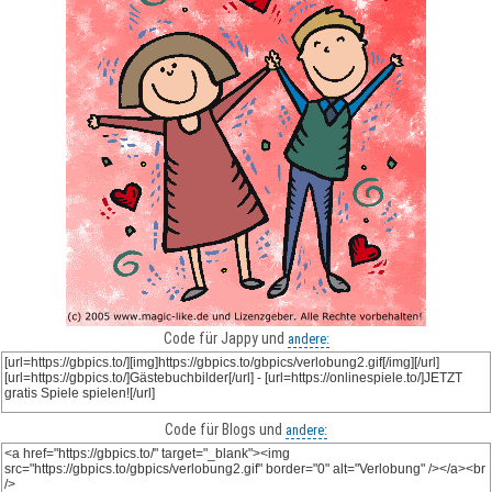
Code für Jappy und
andere:
Code für Blogs und
andere: