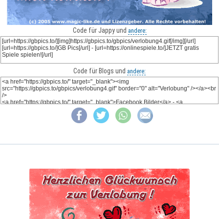
Code für Jappy und
andere:
Code für Blogs und
andere: