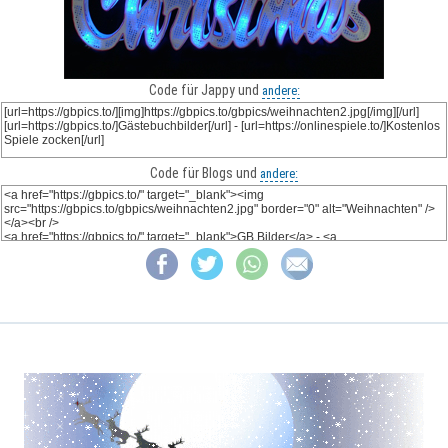
Code für Jappy und
andere:
Code für Blogs und
andere: