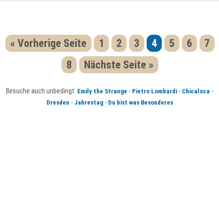
« Vorherige Seite
1
2
3
4
5
6
7
8
Nächste Seite »
Besuche auch unbedingt:
-
-
-
Emily the Strange
Pietro Lombardi
Chicaloca
-
-
Dresden
Jahrestag
Du bist was Besonderes