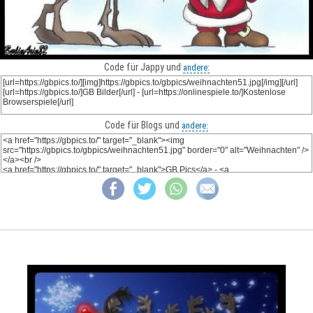
Code für Jappy und
andere:
Code für Blogs und
andere: