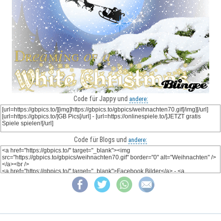
Code für Jappy und
andere:
Code für Blogs und
andere: