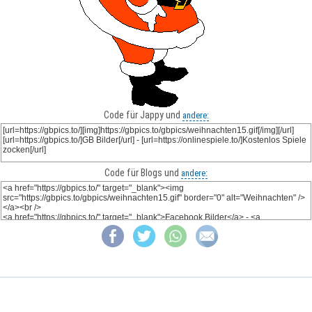
Code für Jappy und
andere:
Code für Blogs und
andere: