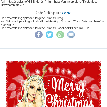
Code für Blogs und
andere: