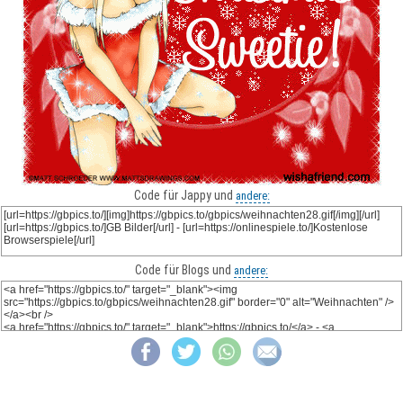
Code für Jappy und
andere:
Code für Blogs und
andere: