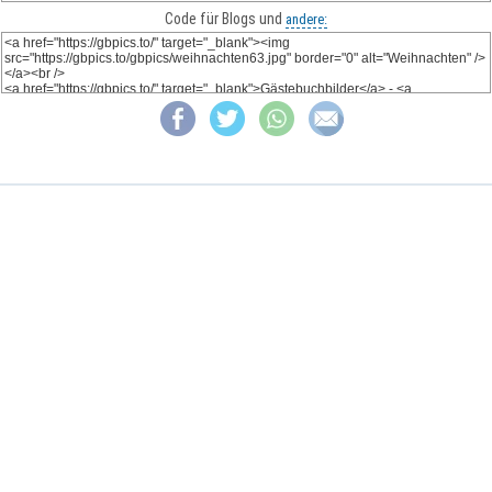
Code für Blogs und
andere: