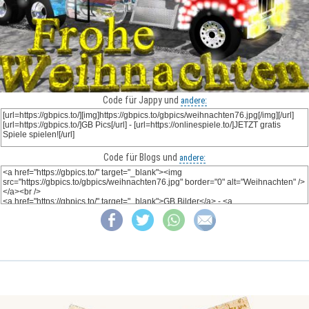
Code für Jappy und
andere:
Code für Blogs und
andere: