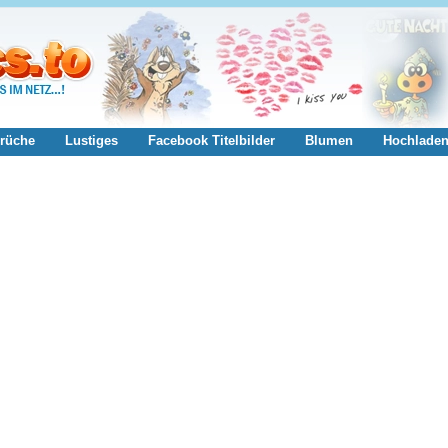
rüche
Lustiges
Facebook Titelbilder
Blumen
Hochlade