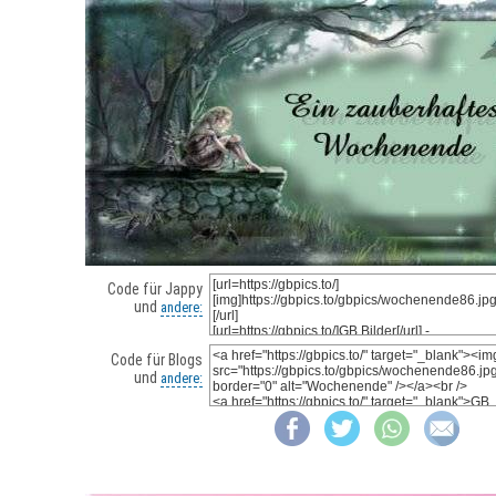
Code für Jappy
und
andere:
Code für Blogs
und
andere: