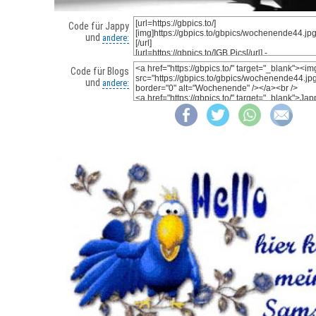
Code für Jappy
und
andere:
Code für Blogs
und
andere: