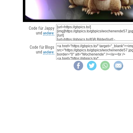
Code für Jappy
und
andere:
Code für Blogs
und
andere: