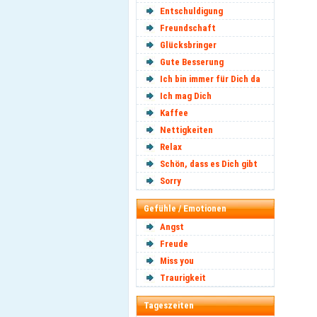
Entschuldigung
Freundschaft
Glücksbringer
Gute Besserung
Ich bin immer für Dich da
Ich mag Dich
Kaffee
Nettigkeiten
Relax
Schön, dass es Dich gibt
Sorry
Gefühle / Emotionen
Angst
Freude
Miss you
Traurigkeit
Tageszeiten