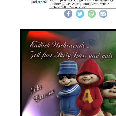
und
andere: