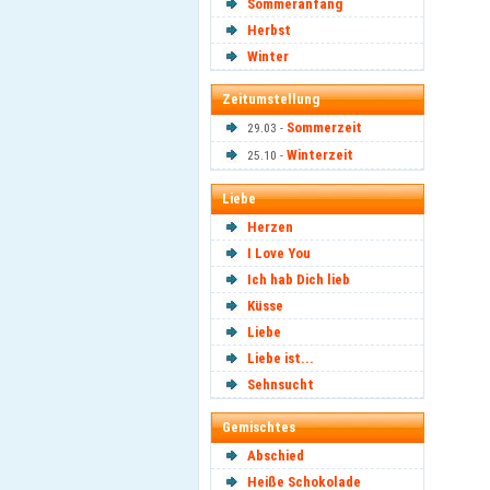
Sommeranfang
Herbst
Winter
Zeitumstellung
Sommerzeit
29.03 -
Winterzeit
25.10 -
Liebe
Herzen
I Love You
Ich hab Dich lieb
Küsse
Liebe
Liebe ist...
Sehnsucht
Gemischtes
Abschied
Heiße Schokolade