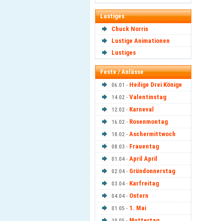
Lustiges
Chuck Norris
Lustige Animationen
Lustiges
Feste / Anlässe
Heilige Drei Könige
06.01 -
Valentinstag
14.02 -
Karneval
12.02 -
Rosenmontag
16.02 -
Aschermittwoch
18.02 -
Frauentag
08.03 -
April April
01.04 -
Gründonnerstag
02.04 -
Karfreitag
03.04 -
Ostern
04.04 -
1. Mai
01.05 -
Muttertag
10.05 -