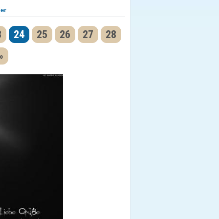
der
3
24
25
26
27
28
»