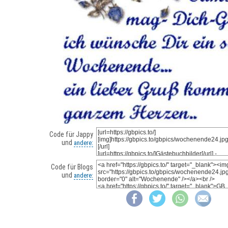
Code für Jappy
und
andere:
Code für Blogs
und
andere: