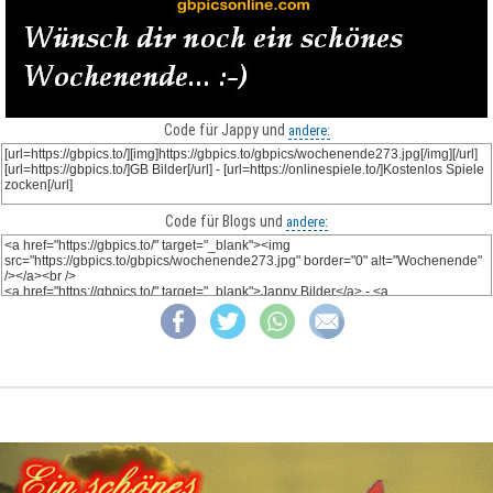
Code für Jappy und
andere:
Code für Blogs und
andere: