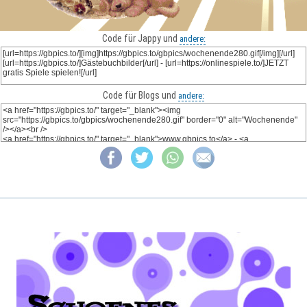
Code für Jappy und
andere:
Code für Blogs und
andere: