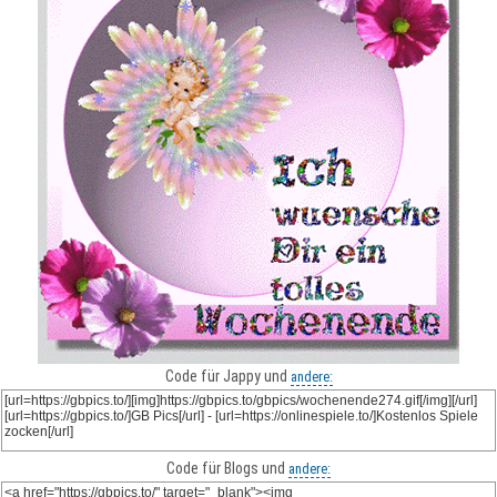
Code für Jappy und
andere:
Code für Blogs und
andere: