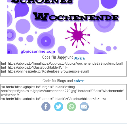
Code für Jappy und
andere:
Code für Blogs und
andere: