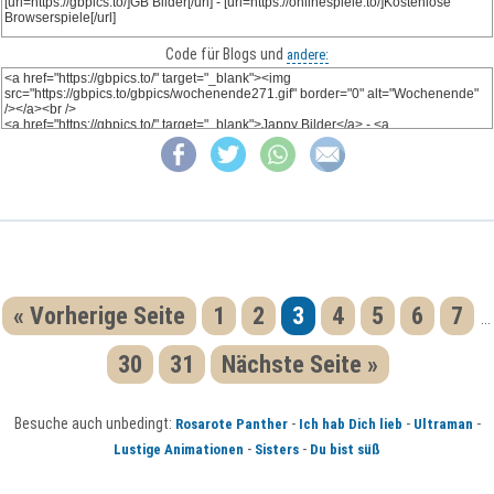
Code für Blogs und
andere:
« Vorherige Seite
1
2
3
4
5
6
7
...
30
31
Nächste Seite »
Besuche auch unbedingt:
-
-
-
Rosarote Panther
Ich hab Dich lieb
Ultraman
-
-
Lustige Animationen
Sisters
Du bist süß