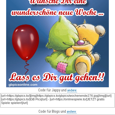
Code für Jappy und
andere:
Code für Blogs und
andere: