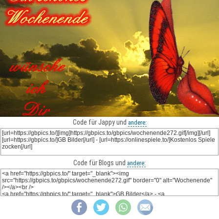
Code für Jappy und
andere:
Code für Blogs und
andere: