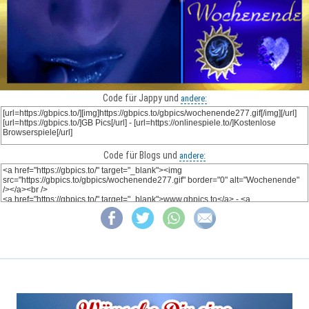
Code für Jappy und
andere:
Code für Blogs und
andere: