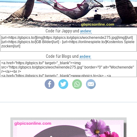
Code für Jappy und
andere:
Code für Blogs und
andere: