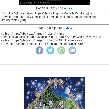
Code für Jappy und
andere:
Code für Blogs und
andere: