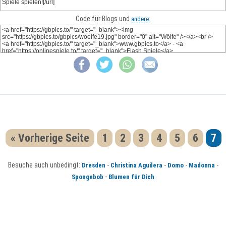
Code für Blogs und
andere:
« Vorherige Seite
1
2
3
4
5
6
7
Besuche auch unbedingt:
-
-
-
-
Dresden
Christina Aguilera
Domo
Madonna
-
Spongebob
Blumen für Dich