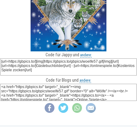
Code für Jappy und
andere:
Code für Blogs und
andere: