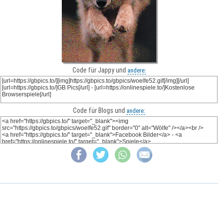
Code für Jappy und
andere:
Code für Blogs und
andere: