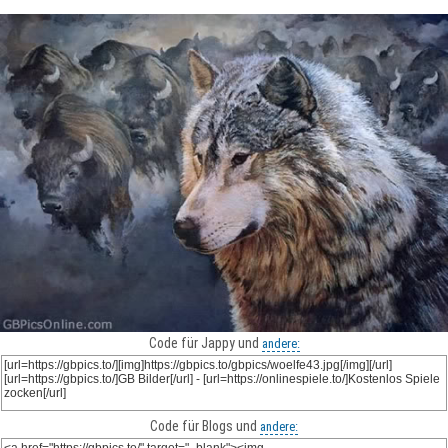
Code für Jappy und
andere:
Code für Blogs und
andere: