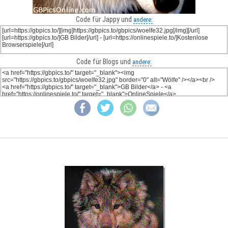
Code für Jappy und
andere:
Code für Blogs und
andere: