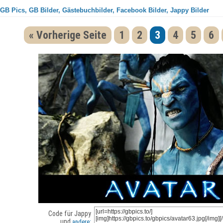
 GB Pics, GB Bilder, Gästebuchbilder, Facebook Bilder, Jappy Bilder
« Vorherige Seite
1
2
3
4
5
6
Code für Jappy
und
andere: