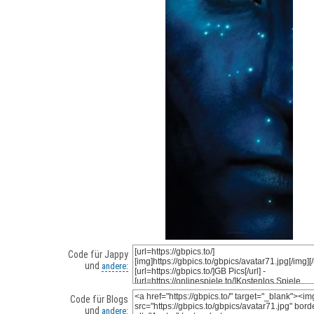
Code für Jappy
und
andere:
Code für Blogs
und
andere: