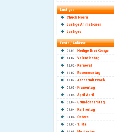
Lustiges
Chuck Norris
Lustige Animationen
Lustiges
Feste / Anlässe
Heilige Drei Könige
06.01 -
Valentinstag
14.02 -
Karneval
12.02 -
Rosenmontag
16.02 -
Aschermittwoch
18.02 -
Frauentag
08.03 -
April April
01.04 -
Gründonnerstag
02.04 -
Karfreitag
03.04 -
Ostern
04.04 -
1. Mai
01.05 -
Muttertag
10.05 -