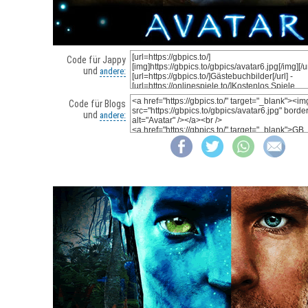
Code für Jappy
und
andere:
Code für Blogs
und
andere: