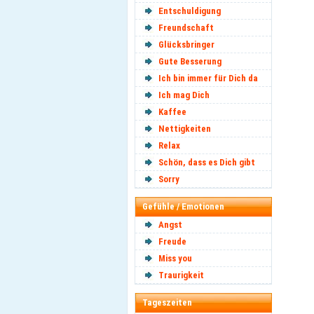
Entschuldigung
Freundschaft
Glücksbringer
Gute Besserung
Ich bin immer für Dich da
Ich mag Dich
Kaffee
Nettigkeiten
Relax
Schön, dass es Dich gibt
Sorry
Gefühle / Emotionen
Angst
Freude
Miss you
Traurigkeit
Tageszeiten