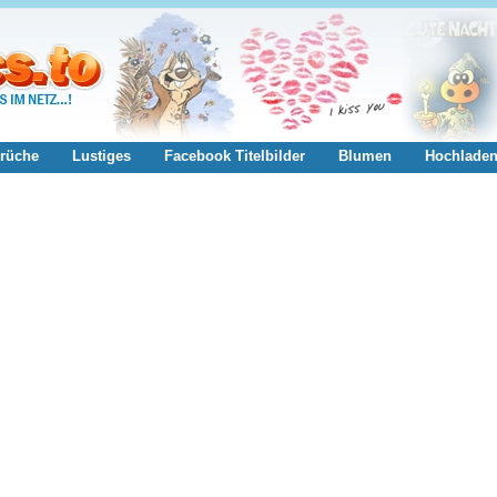
rüche
Lustiges
Facebook Titelbilder
Blumen
Hochlade