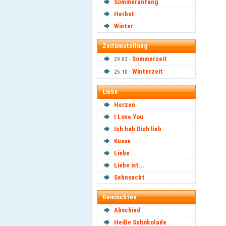
Sommeranfang
Herbst
Winter
Zeitumstellung
Sommerzeit
29.03 -
Winterzeit
25.10 -
Liebe
Herzen
I Love You
Ich hab Dich lieb
Küsse
Liebe
Liebe ist...
Sehnsucht
Gemischtes
Abschied
Heiße Schokolade