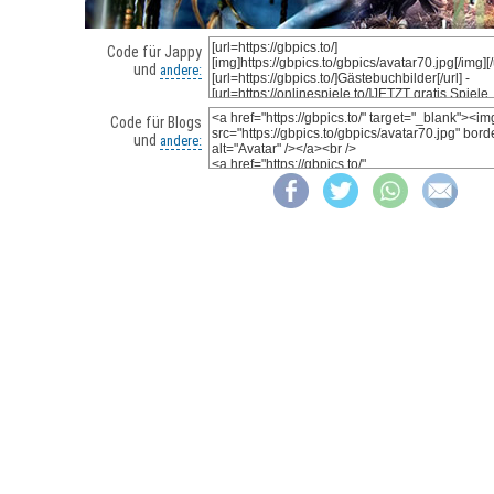
Code für Jappy
und
andere:
Code für Blogs
und
andere: