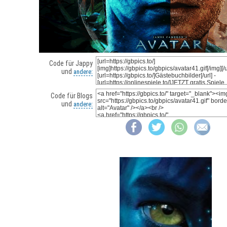
Code für Jappy
und
andere:
Code für Blogs
und
andere: