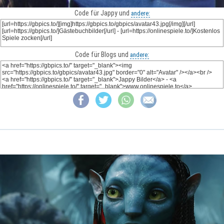
Code für Jappy und
andere:
Code für Blogs und
andere: