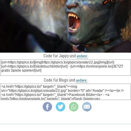
Code für Jappy und
andere:
Code für Blogs und
andere: