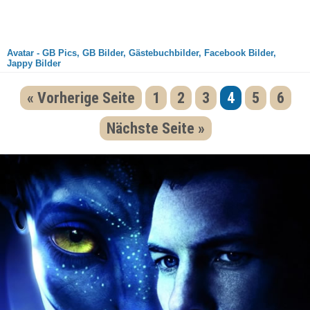
Avatar - GB Pics, GB Bilder, Gästebuchbilder, Facebook Bilder,
Jappy Bilder
« Vorherige Seite
1
2
3
4
5
6
Nächste Seite »