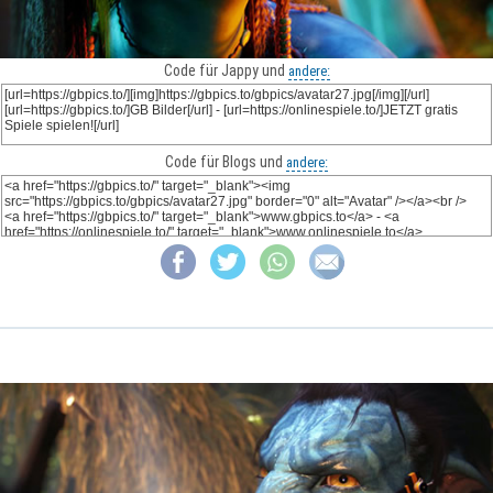
Code für Jappy und
andere:
Code für Blogs und
andere: