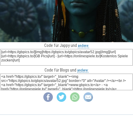
Code für Jappy und
andere:
Code für Blogs und
andere: