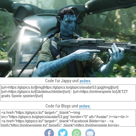
Code für Jappy und
andere:
Code für Blogs und
andere: