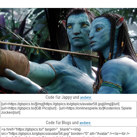
Code für Jappy und
andere:
Code für Blogs und
andere: