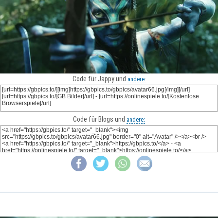
Code für Jappy und
andere:
Code für Blogs und
andere: