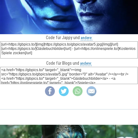
Code für Jappy und
andere:
Code für Blogs und
andere: