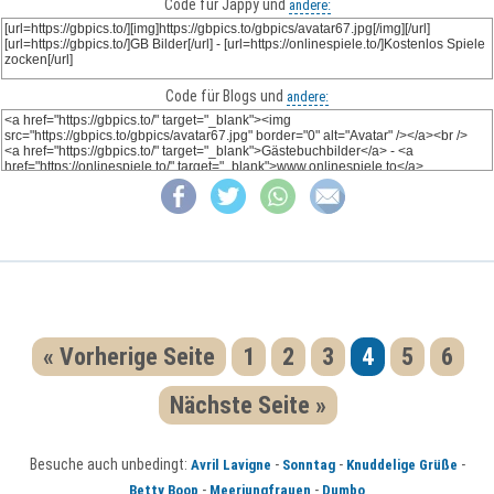
Code für Jappy und
andere:
Code für Blogs und
andere:
« Vorherige Seite
1
2
3
4
5
6
Nächste Seite »
Besuche auch unbedingt:
-
-
-
Avril Lavigne
Sonntag
Knuddelige Grüße
-
-
Betty Boop
Meerjungfrauen
Dumbo