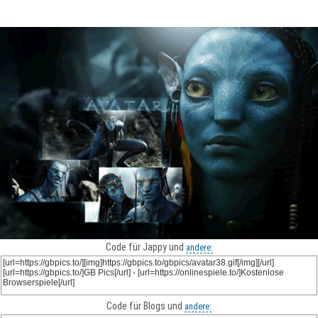
Code für Jappy und
andere:
Code für Blogs und
andere: