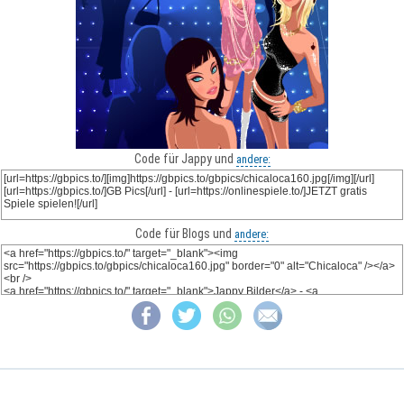
Code für Jappy und
andere:
Code für Blogs und
andere: