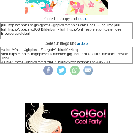
Code für Jappy und
andere:
Code für Blogs und
andere: