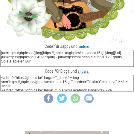
Code für Jappy und
andere:
Code für Blogs und
andere: