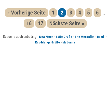
« Vorherige Seite
1
2
3
4
5
6
...
16
17
Nächste Seite »
Besuche auch unbedingt:
-
-
-
-
New Moon
Süße Grüße
The Mentalist
Bambi
-
Knuddelige Grüße
Madonna