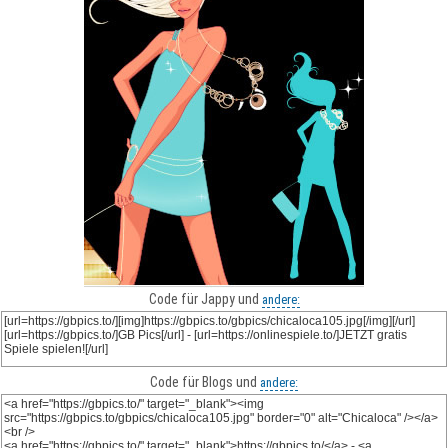
Code für Jappy und
andere:
Code für Blogs und
andere: