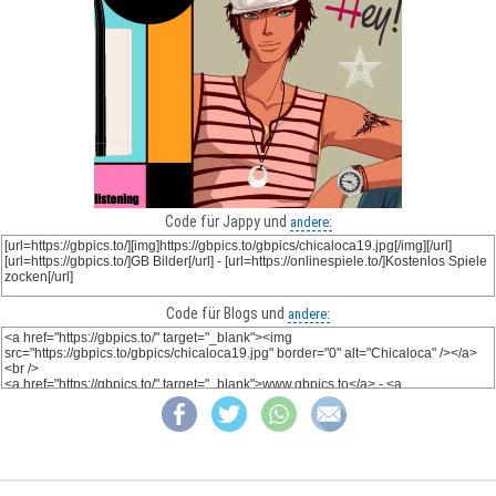
Code für Jappy und
andere:
Code für Blogs und
andere: