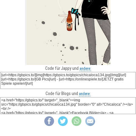
Code für Jappy und
andere:
Code für Blogs und
andere: