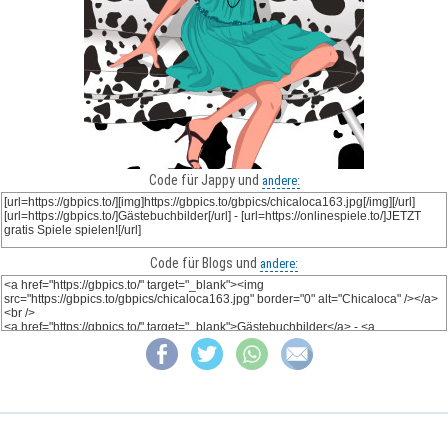
Code für Jappy und
andere:
Code für Blogs und
andere: