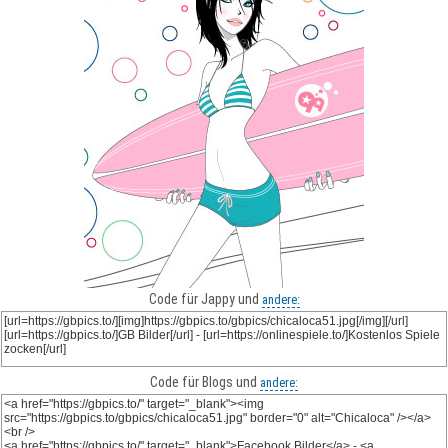
Code für Jappy und
andere:
Code für Blogs und
andere: