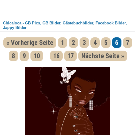
Chicaloca - GB Pics, GB Bilder, Gästebuchbilder, Facebook Bilder,
Jappy Bilder
« Vorherige Seite
1
2
3
4
5
6
7
8
9
10
16
17
Nächste Seite »
...