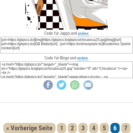
Code für Jappy und
andere:
Code für Blogs und
andere:
« Vorherige Seite
1
2
3
4
5
6
7