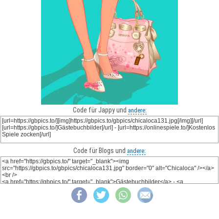
Code für Jappy und
andere:
Code für Blogs und
andere: