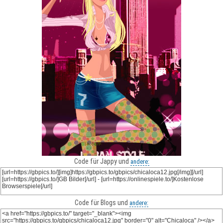
Code für Jappy und
andere:
Code für Blogs und
andere: