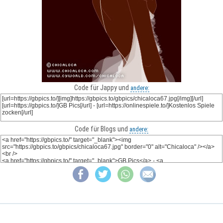
Code für Jappy und
andere:
Code für Blogs und
andere: