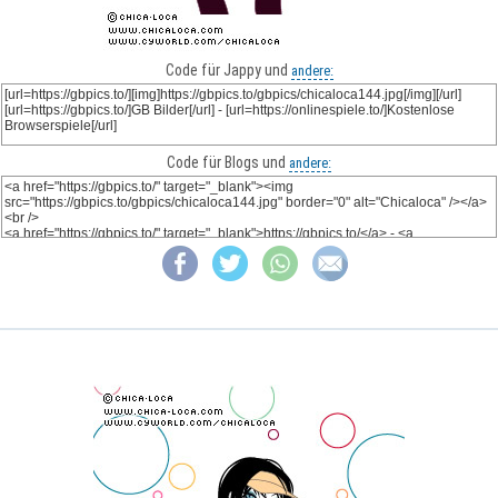
Code für Jappy und
andere:
Code für Blogs und
andere: