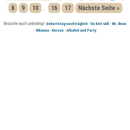
8
9
10
16
17
Nächste Seite »
...
Besuche auch unbedingt:
-
-
Geburtstag nachträglich
Du bist süß
Mr. Bean
-
-
-
Rihanna
Kerzen
Alkohol und Party