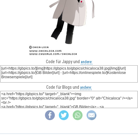
Code für Jappy und
andere:
Code für Blogs und
andere: