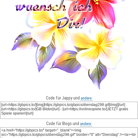
Code für Jappy und
andere:
Code für Blogs und
andere: