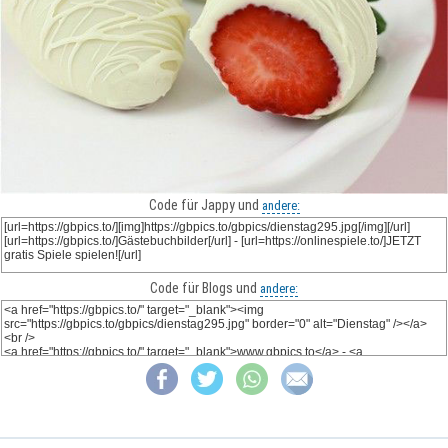
Code für Jappy und
andere:
Code für Blogs und
andere: