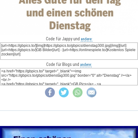
Code für Jappy und
andere:
Code für Blogs und
andere: