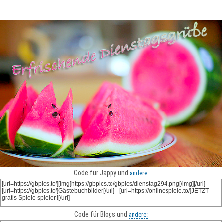
Code für Jappy und
andere:
Code für Blogs und
andere: