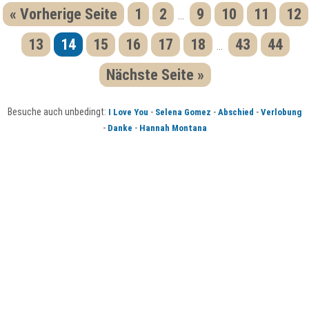
« Vorherige Seite
1
2
9
10
11
12
...
13
14
15
16
17
18
43
44
...
Nächste Seite »
Besuche auch unbedingt:
-
-
-
I Love You
Selena Gomez
Abschied
Verlobung
-
-
Danke
Hannah Montana