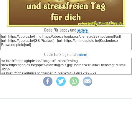
Code für Jappy und
andere:
Code für Blogs und
andere: