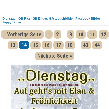
Dienstag - GB Pics, GB Bilder, Gästebuchbilder, Facebook Bilder,
Jappy Bilder
« Vorherige Seite
1
2
9
10
11
12
...
13
14
15
16
17
18
43
44
...
Nächste Seite »