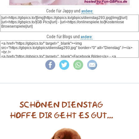
Code für Jappy und
andere:
Code für Blogs und
andere: