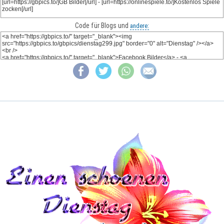
Code für Blogs und
andere: