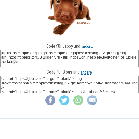
Code für Jappy und
andere:
Code für Blogs und
andere: