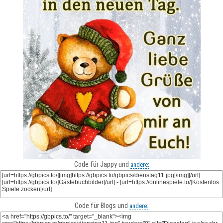
Code für Jappy und
andere:
Code für Blogs und
andere: