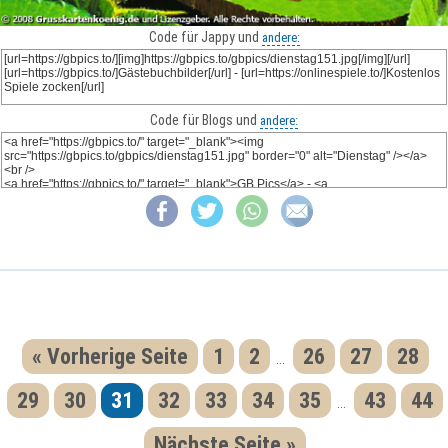
Code für Jappy und
andere:
Code für Blogs und
andere:
« Vorherige Seite
1
2
26
27
28
...
29
30
31
32
33
34
35
43
44
...
Nächste Seite »