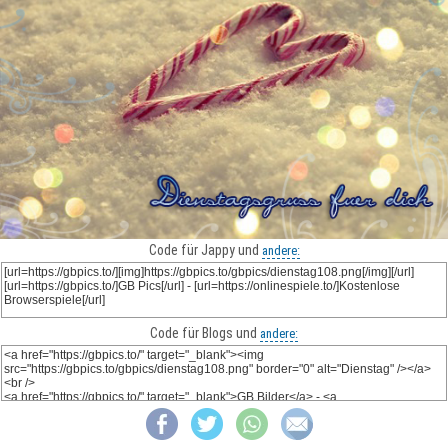
Code für Jappy und
andere:
Code für Blogs und
andere: