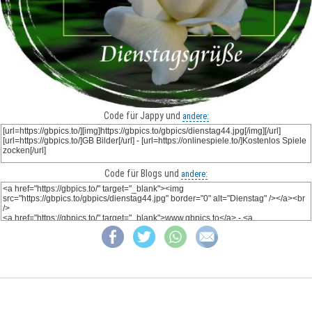
Code für Jappy und
andere:
Code für Blogs und
andere: