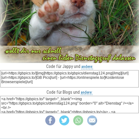
Code für Jappy und
andere:
Code für Blogs und
andere: