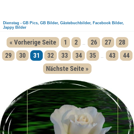
Dienstag - GB Pics, GB Bilder, Gästebuchbilder, Facebook Bilder,
Jappy Bilder
« Vorherige Seite
1
2
26
27
28
...
29
30
31
32
33
34
35
43
44
...
Nächste Seite »