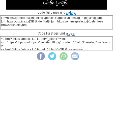
Code für Jappy und
andere:
Code für Blogs und
andere: