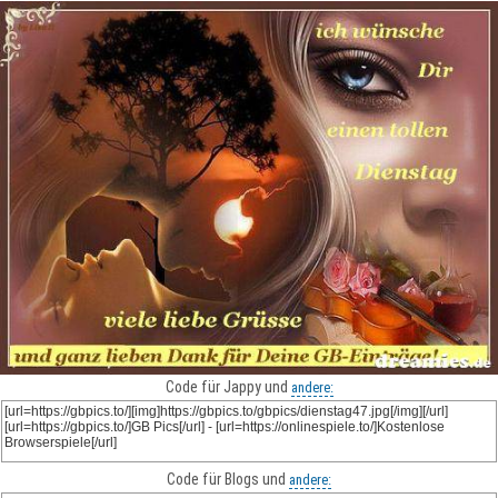
Code für Jappy und
andere:
Code für Blogs und
andere: