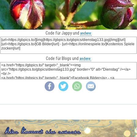
Code für Jappy und
andere:
Code für Blogs und
andere: