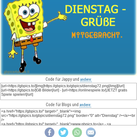
Code für Jappy und
andere:
Code für Blogs und
andere: