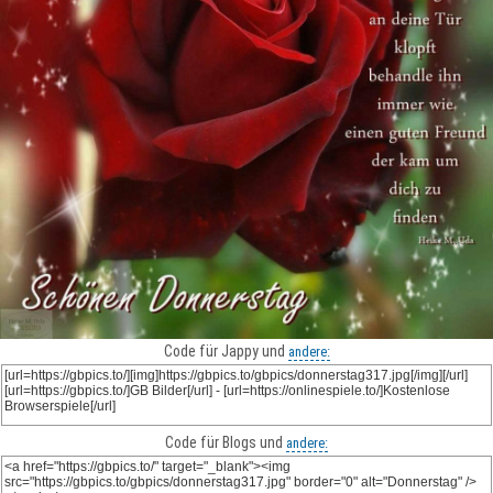
Code für Jappy und
andere:
Code für Blogs und
andere: