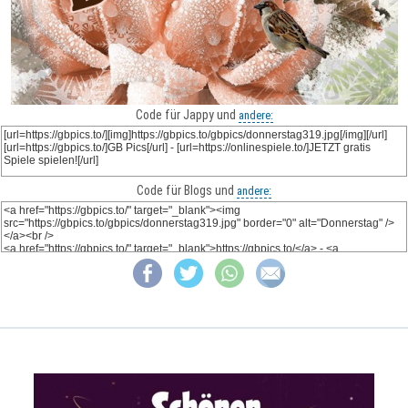
Code für Jappy und
andere:
Code für Blogs und
andere: