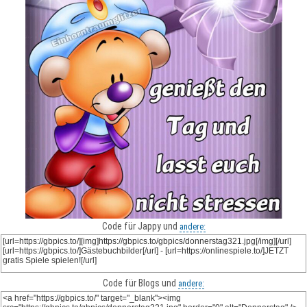
Code für Jappy und
andere:
Code für Blogs und
andere: