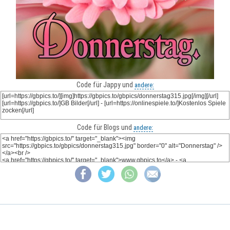
Code für Jappy und
andere:
Code für Blogs und
andere: