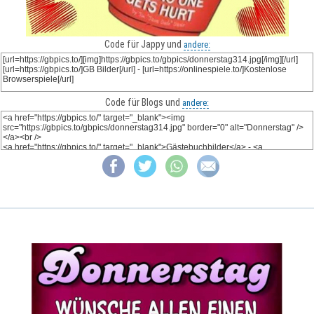
Code für Jappy und
andere:
Code für Blogs und
andere: