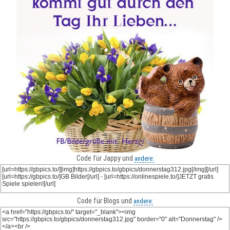
Code für Jappy und
andere:
Code für Blogs und
andere: