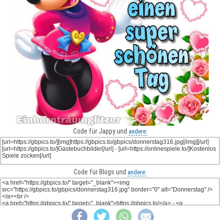
Code für Jappy und
andere:
Code für Blogs und
andere: