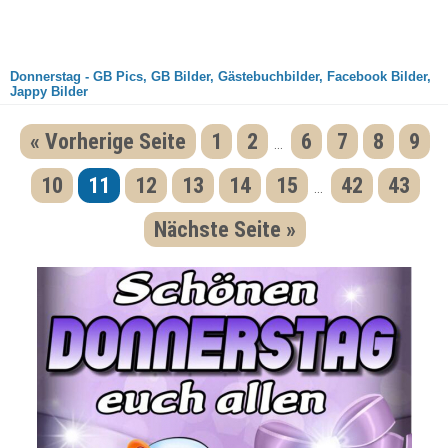
Donnerstag - GB Pics, GB Bilder, Gästebuchbilder, Facebook Bilder,
Jappy Bilder
« Vorherige Seite
1
2
6
7
8
9
...
10
11
12
13
14
15
42
43
...
Nächste Seite »