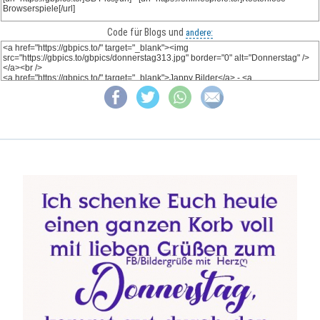
Code für Blogs und
andere: