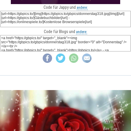
Code für Jappy und
andere:
Code für Blogs und
andere: