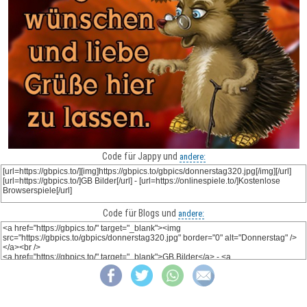
Code für Jappy und
andere:
Code für Blogs und
andere: