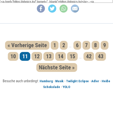
« Vorherige Seite
1
2
6
7
8
9
...
10
11
12
13
14
15
42
43
...
Nächste Seite »
Besuche auch unbedingt:
-
-
-
-
Hamburg
Musik
Twilight Eclipse
Adler
Heiße
-
Schokolade
YOLO