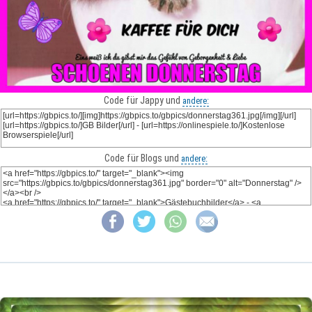
Code für Jappy und
andere:
Code für Blogs und
andere: