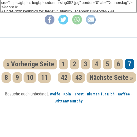
« Vorherige Seite
1
2
3
4
5
6
7
8
9
10
11
42
43
Nächste Seite »
...
Besuche auch unbedingt:
-
-
-
-
-
Wölfe
Köln
Trost
Blumen für Dich
Kaffee
Brittany Murphy