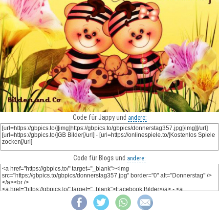
Code für Jappy und
andere:
Code für Blogs und
andere: