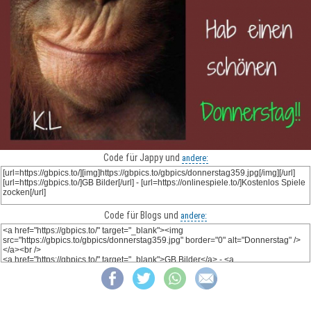
Code für Jappy und
andere:
Code für Blogs und
andere: