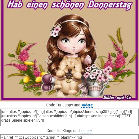
Code für Jappy und
andere:
Code für Blogs und
andere: