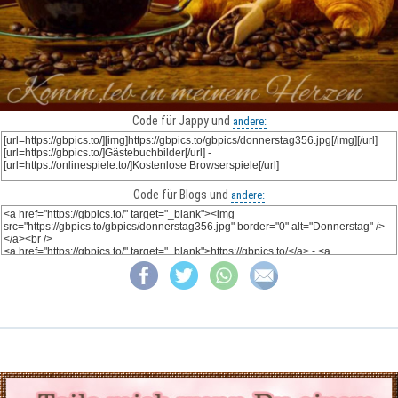
Code für Jappy und
andere:
Code für Blogs und
andere: