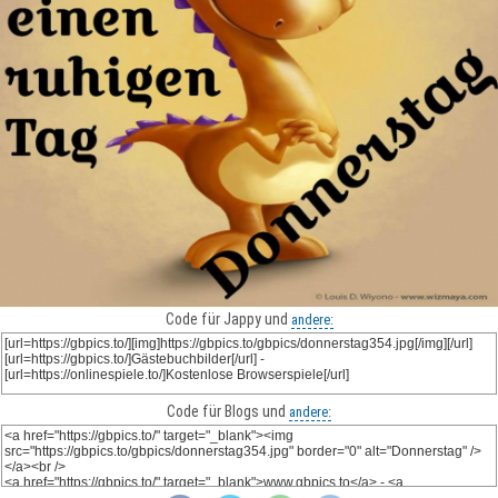
Code für Jappy und
andere:
Code für Blogs und
andere: