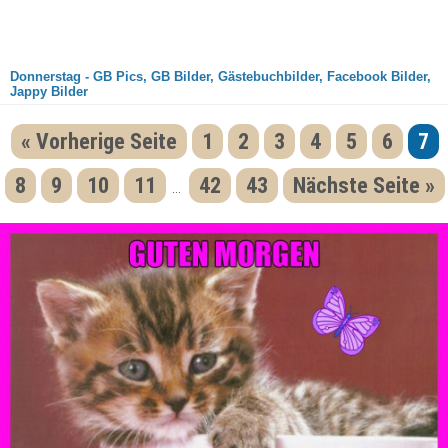
Donnerstag - GB Pics, GB Bilder, Gästebuchbilder, Facebook Bilder,
Jappy Bilder
« Vorherige Seite
1
2
3
4
5
6
7
8
9
10
11
42
43
Nächste Seite »
...