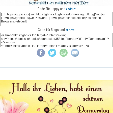
Code für Jappy und
andere:
Code für Blogs und
andere: