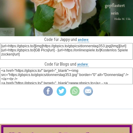
Code für Jappy und
andere:
Code für Blogs und
andere: