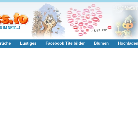
rüche
Lustiges
Facebook Titelbilder
Blumen
Hochlade