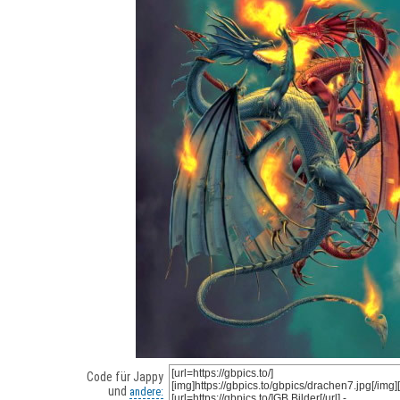
Code für Jappy
und
andere: