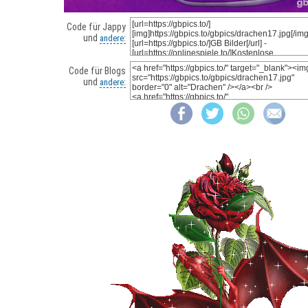
Code für Jappy
und
andere:
Code für Blogs
und
andere: