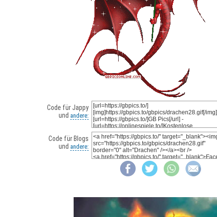
Code für Jappy
und
andere:
Code für Blogs
und
andere: