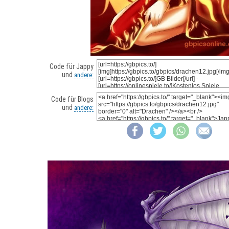
Code für Jappy
und
andere:
Code für Blogs
und
andere: