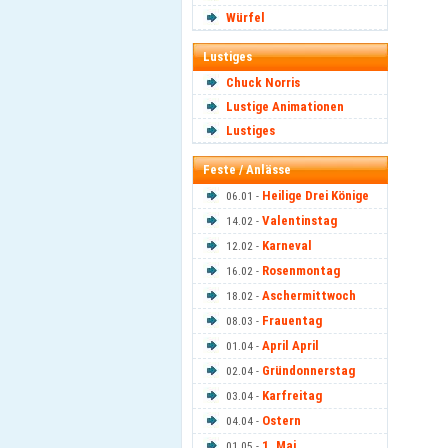
Würfel
Lustiges
Chuck Norris
Lustige Animationen
Lustiges
Feste / Anlässe
Heilige Drei Könige
06.01 -
Valentinstag
14.02 -
Karneval
12.02 -
Rosenmontag
16.02 -
Aschermittwoch
18.02 -
Frauentag
08.03 -
April April
01.04 -
Gründonnerstag
02.04 -
Karfreitag
03.04 -
Ostern
04.04 -
1. Mai
01.05 -