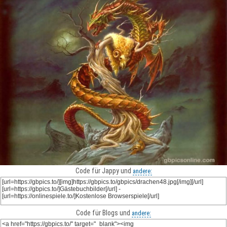
Code für Jappy und
andere:
Code für Blogs und
andere: