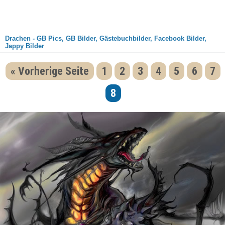
Drachen - GB Pics, GB Bilder, Gästebuchbilder, Facebook Bilder,
Jappy Bilder
« Vorherige Seite
1
2
3
4
5
6
7
8