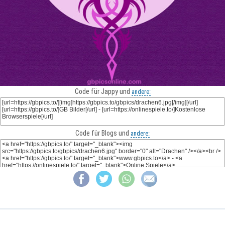
Code für Jappy und
andere:
Code für Blogs und
andere: