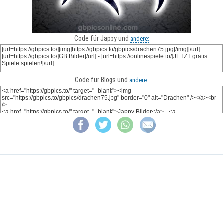
Code für Jappy und
andere:
Code für Blogs und
andere: