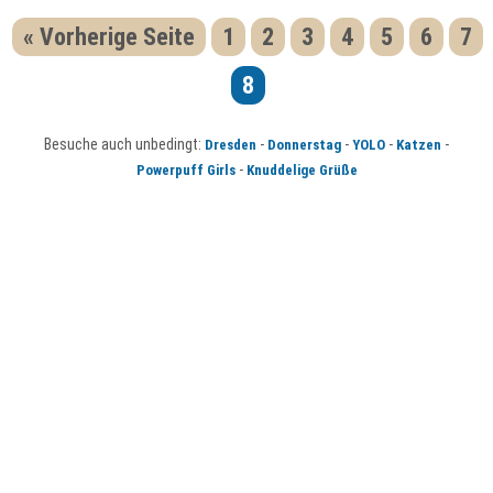
« Vorherige Seite
1
2
3
4
5
6
7
8
Besuche auch unbedingt:
-
-
-
-
Dresden
Donnerstag
YOLO
Katzen
-
Powerpuff Girls
Knuddelige Grüße