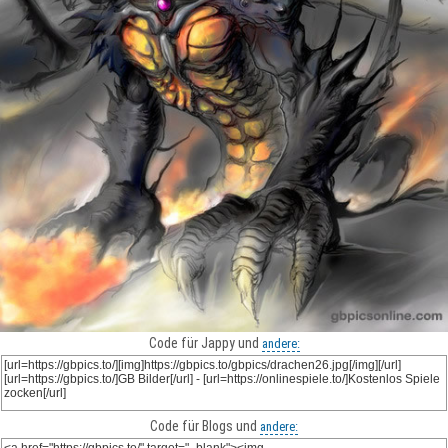
Code für Jappy und
andere:
Code für Blogs und
andere: