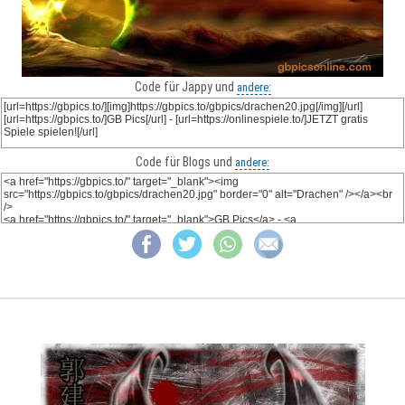
Code für Jappy und
andere:
Code für Blogs und
andere: