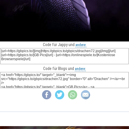
Code für Jappy und
andere:
Code für Blogs und
andere: