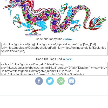
Code für Jappy und
andere:
Code für Blogs und
andere: