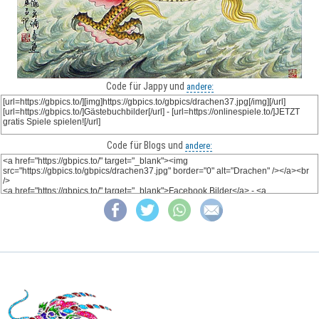
Code für Jappy und
andere:
Code für Blogs und
andere: