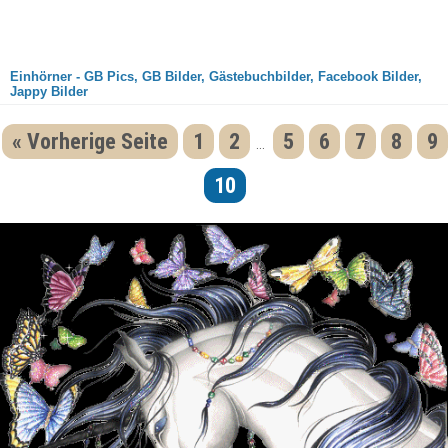
Einhörner - GB Pics, GB Bilder, Gästebuchbilder, Facebook Bilder,
Jappy Bilder
« Vorherige Seite
1
2
5
6
7
8
9
...
10