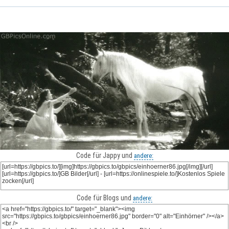
Code für Jappy und
andere:
Code für Blogs und
andere: