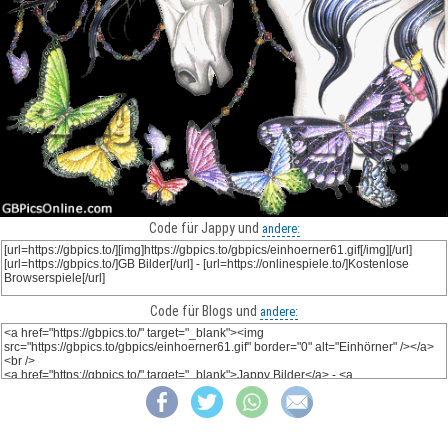
Code für Jappy und
andere:
Code für Blogs und
andere: