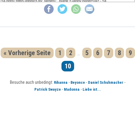
« Vorherige Seite
1
2
5
6
7
8
9
...
10
Besuche auch unbedingt:
-
-
-
Rihanna
Beyonce
Daniel Schuhmacher
-
-
Patrick Swayze
Madonna
Liebe ist...