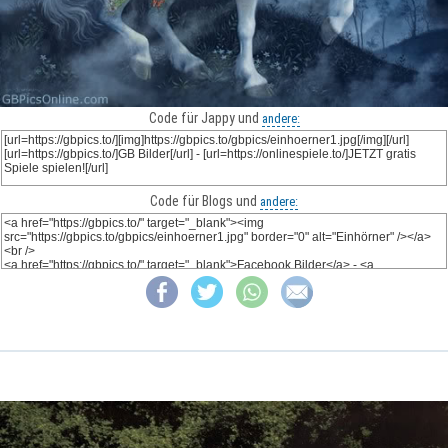
Code für Jappy und
andere:
Code für Blogs und
andere: