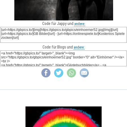
Code für Jappy und
andere:
Code für Blogs und
andere: