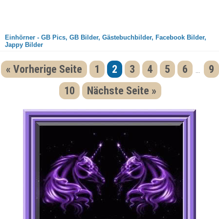
Einhörner - GB Pics, GB Bilder, Gästebuchbilder, Facebook Bilder,
Jappy Bilder
« Vorherige Seite
1
2
3
4
5
6
9
...
10
Nächste Seite »