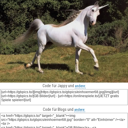
Code für Jappy und
andere:
Code für Blogs und
andere: