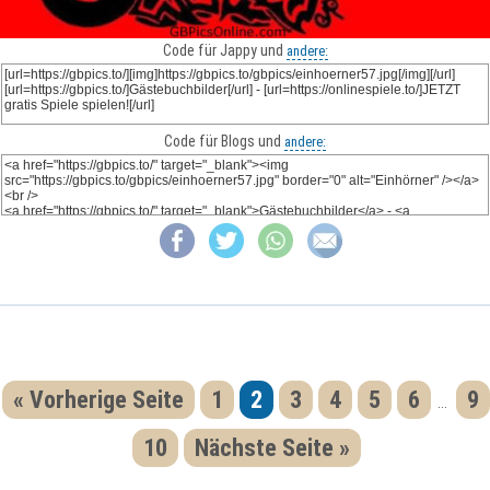
Code für Jappy und
andere:
Code für Blogs und
andere:
« Vorherige Seite
1
2
3
4
5
6
9
...
10
Nächste Seite »