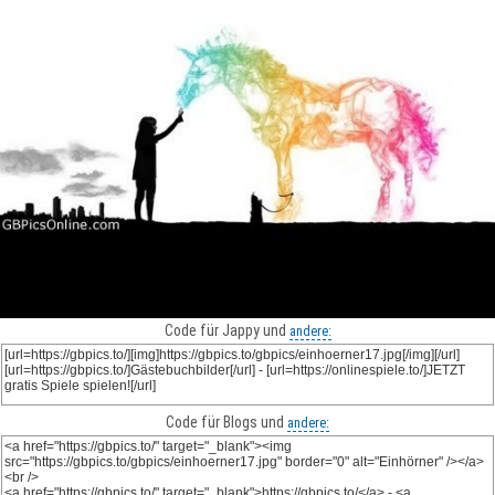
Code für Jappy und
andere:
Code für Blogs und
andere: