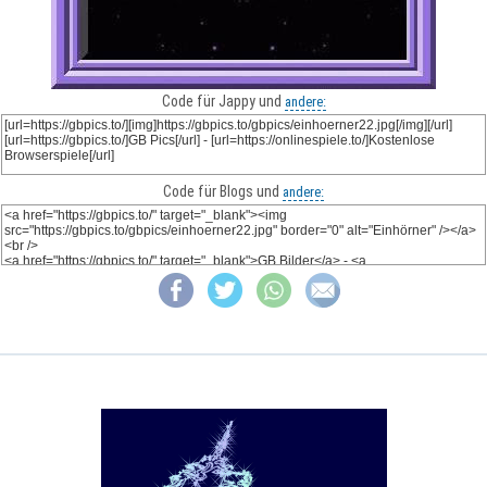
Code für Jappy und
andere:
Code für Blogs und
andere: