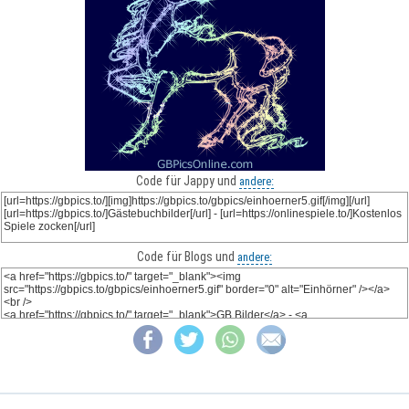
Code für Jappy und
andere:
Code für Blogs und
andere: