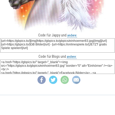
Code für Jappy und
andere:
Code für Blogs und
andere: