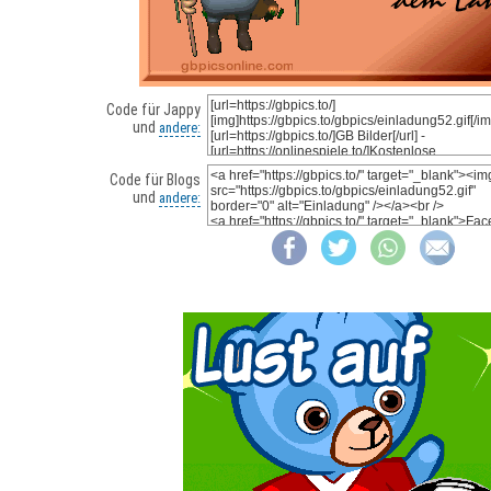
Code für Jappy
und
andere:
Code für Blogs
und
andere: