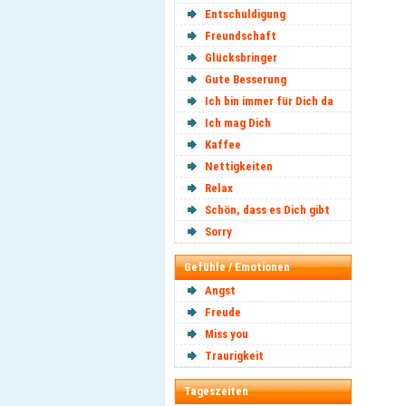
Entschuldigung
Freundschaft
Glücksbringer
Gute Besserung
Ich bin immer für Dich da
Ich mag Dich
Kaffee
Nettigkeiten
Relax
Schön, dass es Dich gibt
Sorry
Gefühle / Emotionen
Angst
Freude
Miss you
Traurigkeit
Tageszeiten