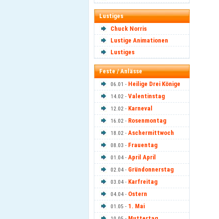
Lustiges
Chuck Norris
Lustige Animationen
Lustiges
Feste / Anlässe
Heilige Drei Könige
06.01 -
Valentinstag
14.02 -
Karneval
12.02 -
Rosenmontag
16.02 -
Aschermittwoch
18.02 -
Frauentag
08.03 -
April April
01.04 -
Gründonnerstag
02.04 -
Karfreitag
03.04 -
Ostern
04.04 -
1. Mai
01.05 -
Muttertag
10.05 -