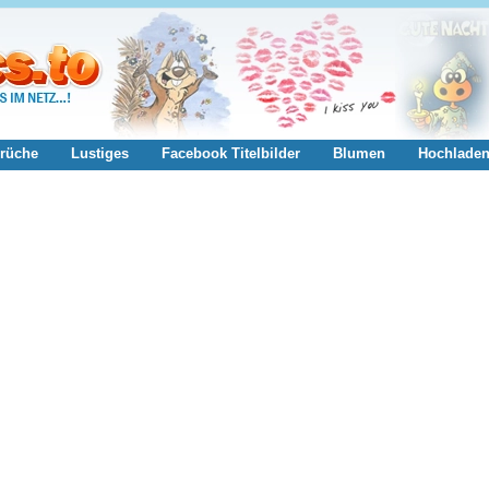
rüche
Lustiges
Facebook Titelbilder
Blumen
Hochlade