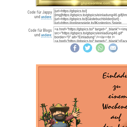
Code für Jappy
und
andere:
Code für Blogs
und
andere: