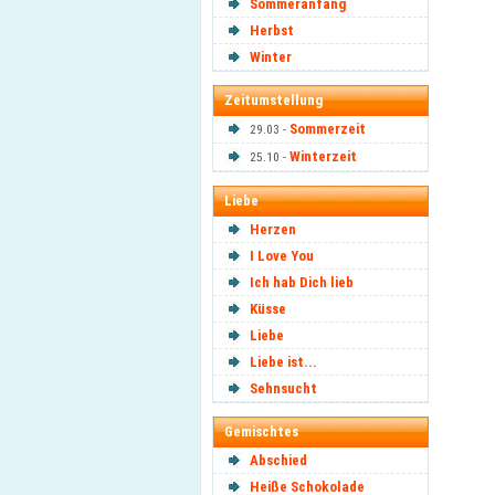
Sommeranfang
Herbst
Winter
Zeitumstellung
Sommerzeit
29.03 -
Winterzeit
25.10 -
Liebe
Herzen
I Love You
Ich hab Dich lieb
Küsse
Liebe
Liebe ist...
Sehnsucht
Gemischtes
Abschied
Heiße Schokolade