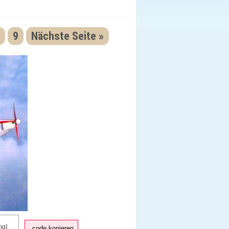
9
Nächste Seite »
code kopieren