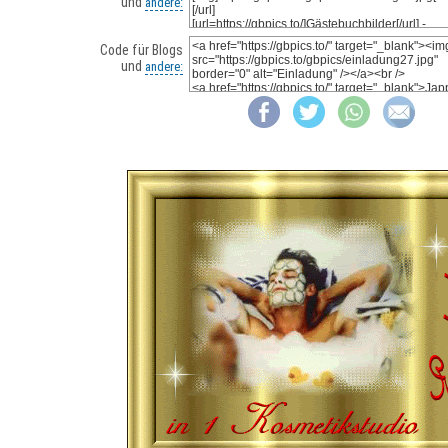
und
andere:
Code für Blogs
und
andere: