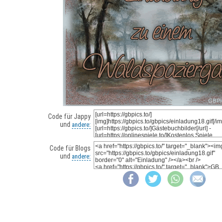
Code für Jappy
und
andere:
Code für Blogs
und
andere: