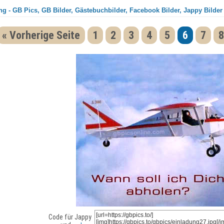
g - GB Pics, GB Bilder, Gästebuchbilder, Facebook Bilder, Jappy Bilder
« Vorherige Seite
1
2
3
4
5
6
7
8
Code für Jappy