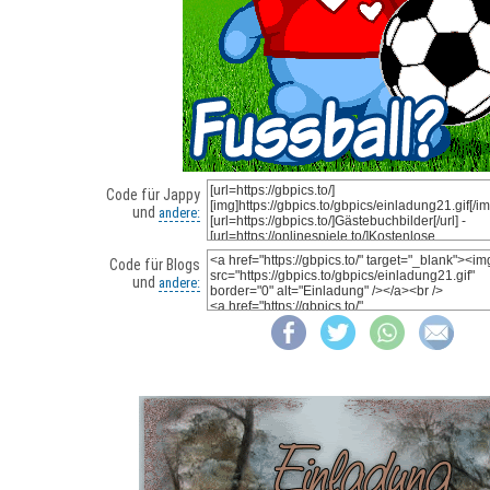
Code für Jappy
und
andere:
Code für Blogs
und
andere: