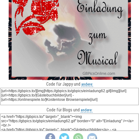
Code für Jappy und
andere:
Code für Blogs und
andere: