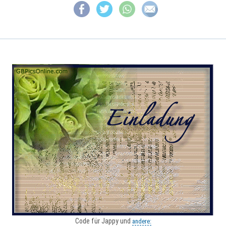
Code für Jappy und
andere: