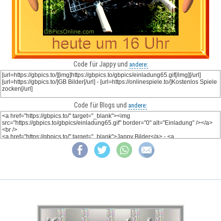
Code für Jappy und
andere:
Code für Blogs und
andere: