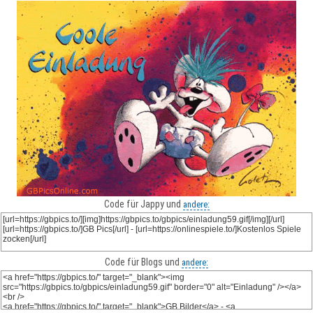
Code für Jappy und
andere:
Code für Blogs und
andere: