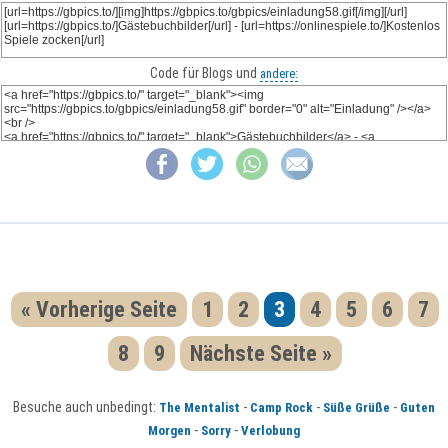
Code für Blogs und
andere:
« Vorherige Seite
1
2
3
4
5
6
7
8
9
Nächste Seite »
Besuche auch unbedingt:
-
-
-
The Mentalist
Camp Rock
Süße Grüße
Guten
-
-
Morgen
Sorry
Verlobung