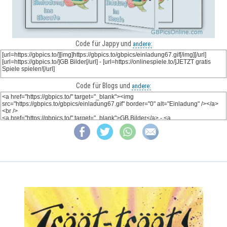
Code für Jappy und
andere:
Code für Blogs und
andere: