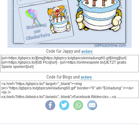
Code für Jappy und
andere:
Code für Blogs und
andere: