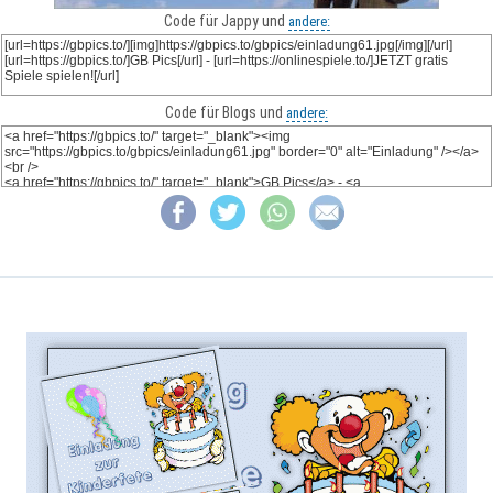
Code für Jappy und
andere:
Code für Blogs und
andere: