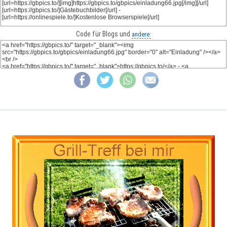
Code für Blogs und
andere: