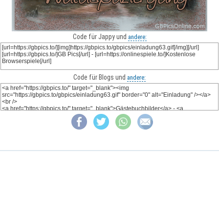
Code für Jappy und
andere:
Code für Blogs und
andere: