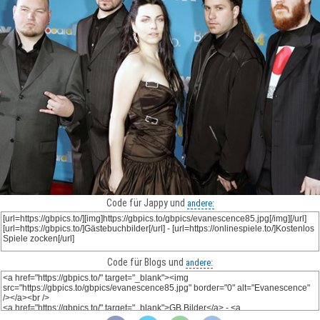
Code für Jappy und
andere:
Code für Blogs und
andere: