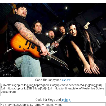
Code für Jappy und
andere:
Code für Blogs und
andere: