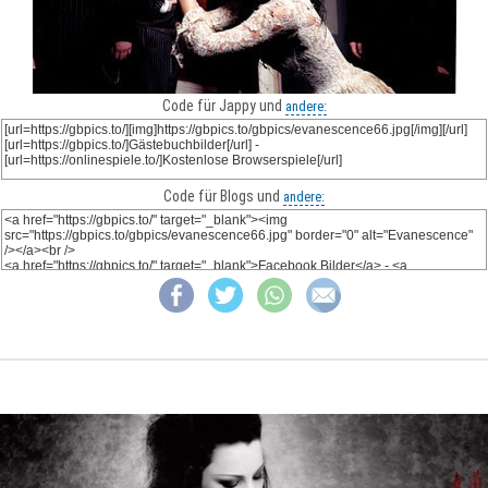
Code für Jappy und
andere:
Code für Blogs und
andere: