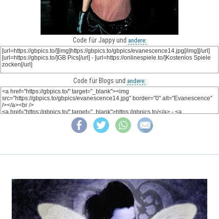
Code für Jappy und
andere:
Code für Blogs und
andere: