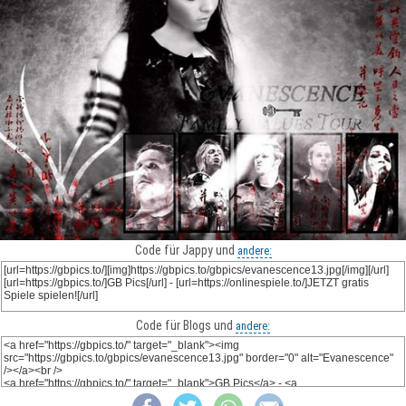
Code für Jappy und
andere:
Code für Blogs und
andere: