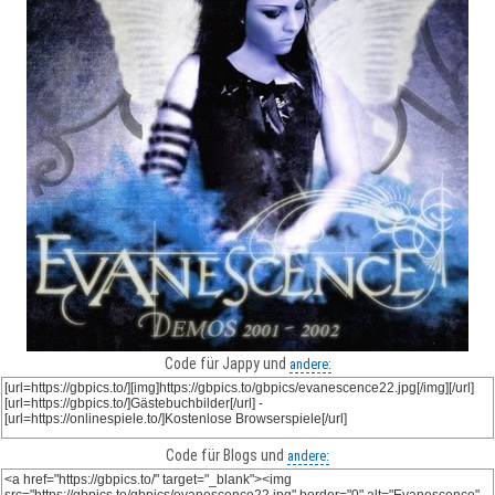
Code für Jappy und
andere:
Code für Blogs und
andere: