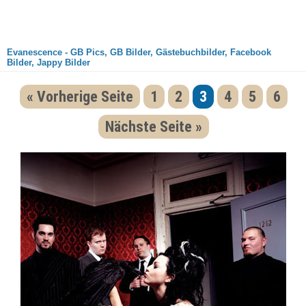
Evanescence - GB Pics, GB Bilder, Gästebuchbilder, Facebook
Bilder, Jappy Bilder
« Vorherige Seite
1
2
3
4
5
6
Nächste Seite »