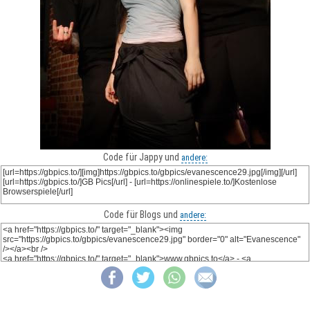
Code für Jappy und
andere:
Code für Blogs und
andere: