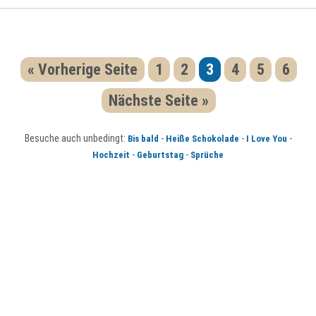
« Vorherige Seite
1
2
3
4
5
6
Nächste Seite »
Besuche auch unbedingt:
-
-
-
Bis bald
Heiße Schokolade
I Love You
-
-
Hochzeit
Geburtstag
Sprüche