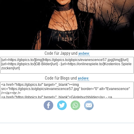
Code für Jappy und
andere:
Code für Blogs und
andere: