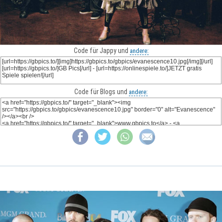
Code für Jappy und
andere:
Code für Blogs und
andere: