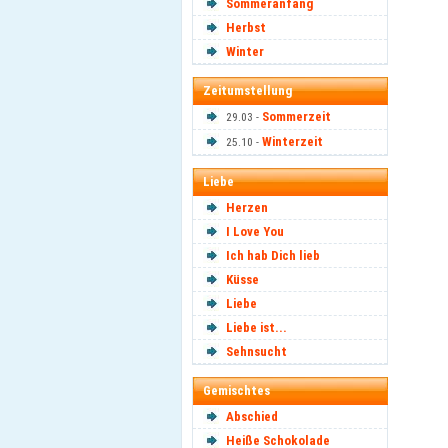
Sommeranfang
Herbst
Winter
Zeitumstellung
Sommerzeit
29.03 -
Winterzeit
25.10 -
Liebe
Herzen
I Love You
Ich hab Dich lieb
Küsse
Liebe
Liebe ist...
Sehnsucht
Gemischtes
Abschied
Heiße Schokolade