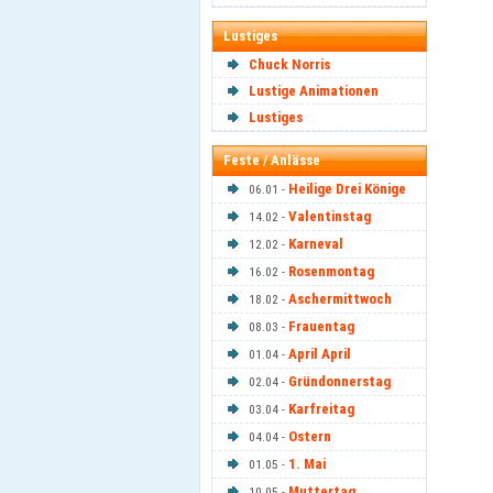
Lustiges
Chuck Norris
Lustige Animationen
Lustiges
Feste / Anlässe
Heilige Drei Könige
06.01 -
Valentinstag
14.02 -
Karneval
12.02 -
Rosenmontag
16.02 -
Aschermittwoch
18.02 -
Frauentag
08.03 -
April April
01.04 -
Gründonnerstag
02.04 -
Karfreitag
03.04 -
Ostern
04.04 -
1. Mai
01.05 -
Muttertag
10.05 -