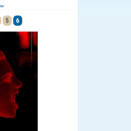
der
5
6