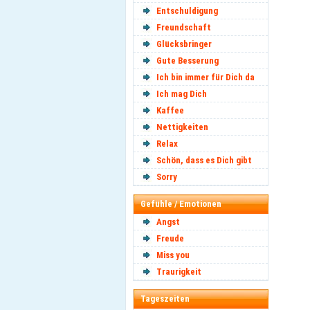
Entschuldigung
Freundschaft
Glücksbringer
Gute Besserung
Ich bin immer für Dich da
Ich mag Dich
Kaffee
Nettigkeiten
Relax
Schön, dass es Dich gibt
Sorry
Gefühle / Emotionen
Angst
Freude
Miss you
Traurigkeit
Tageszeiten