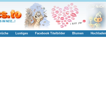
rüche
Lustiges
Facebook Titelbilder
Blumen
Hochlade