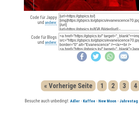
Code für Jappy
und
andere:
Code für Blogs
und
andere:
« Vorherige Seite
1
2
3
4
Besuche auch unbedingt:
-
-
-
Adler
Kaffee
New Moon
Jahrestag